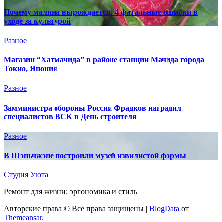
Почему малина вырождается: 4 фатальные ошибки в
уходе за культурой
Разное
Магазин “Хатмачида” в районе станции Мачида города
Токио, Япония
Разное
Замминистра обороны России Фрадков наградил
специалистов ВСК в День строителя
Разное
В Шэньчжэне построили музей извилистой формы
Студия Уюта
Ремонт для жизни: эргономика и стиль
Авторские права © Все права защищены
|
BlogData
от
Themeansar
.