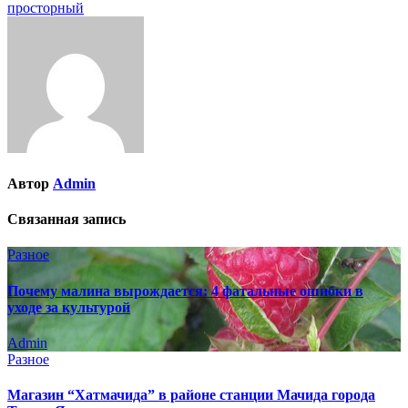
записям
просторный
Автор
Admin
Связанная запись
Разное
Почему малина вырождается: 4 фатальные ошибки в
уходе за культурой
Admin
Разное
Магазин “Хатмачида” в районе станции Мачида города