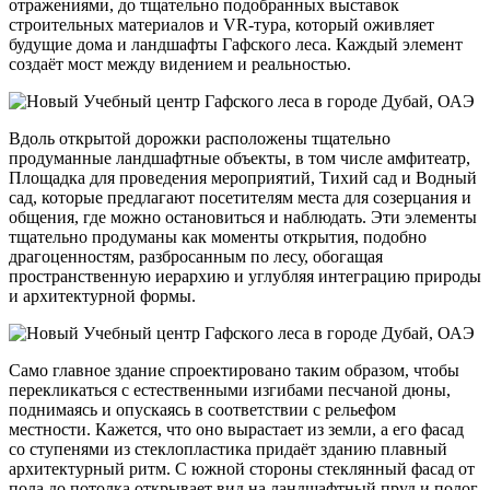
отражениями, до тщательно подобранных выставок
строительных материалов и VR-тура, который оживляет
будущие дома и ландшафты Гафского леса. Каждый элемент
создаёт мост между видением и реальностью.
Вдоль открытой дорожки расположены тщательно
продуманные ландшафтные объекты, в том числе амфитеатр,
Площадка для проведения мероприятий, Тихий сад и Водный
сад, которые предлагают посетителям места для созерцания и
общения, где можно остановиться и наблюдать. Эти элементы
тщательно продуманы как моменты открытия, подобно
драгоценностям, разбросанным по лесу, обогащая
пространственную иерархию и углубляя интеграцию природы
и архитектурной формы.
Само главное здание спроектировано таким образом, чтобы
перекликаться с естественными изгибами песчаной дюны,
поднимаясь и опускаясь в соответствии с рельефом
местности. Кажется, что оно вырастает из земли, а его фасад
со ступенями из стеклопластика придаёт зданию плавный
архитектурный ритм. С южной стороны стеклянный фасад от
пола до потолка открывает вид на ландшафтный пруд и полог