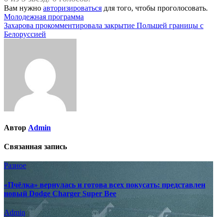
Вам нужно
авторизироваться
для того, чтобы проголосовать.
Навигация
Молодежная программа
Захарова прокомментировала закрытие Польшей границы с
по
Белоруссией
записям
Автор
Admin
Связанная запись
Разное
«Пчёлка» вернулась и готова всех покусать: представлен
новый Dodge Charger Super Bee
Admin