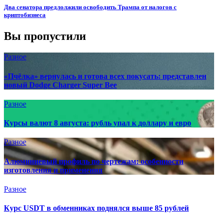
Два сенатора предлолжили освободить Трампа от налогов с
криптобизнеса
Вы пропустили
Разное
«Пчёлка» вернулась и готова всех покусать: представлен
новый Dodge Charger Super Bee
Разное
Курсы валют 8 августа: рубль упал к доллару и евро
Разное
Алюминиевый профиль по чертежам: особенности
изготовления и применения
Разное
Курс USDT в обменниках поднялся выше 85 рублей