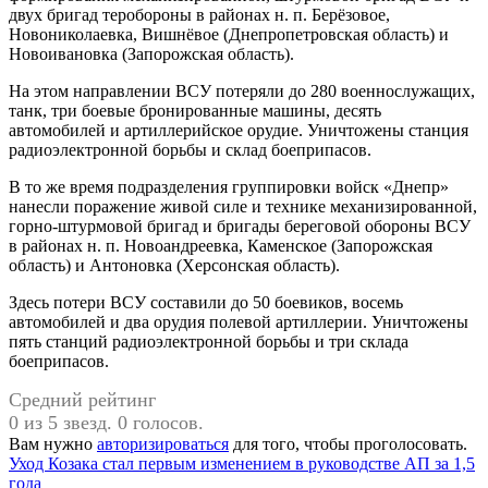
двух бригад теробороны в районах н. п. Берёзовое,
Новониколаевка, Вишнёвое (Днепропетровская область) и
Новоивановка (Запорожская область).
На этом направлении ВСУ потеряли до 280 военнослужащих,
танк, три боевые бронированные машины, десять
автомобилей и артиллерийское орудие. Уничтожены станция
радиоэлектронной борьбы и склад боеприпасов.
В то же время подразделения группировки войск «Днепр»
нанесли поражение живой силе и технике механизированной,
горно-штурмовой бригад и бригады береговой обороны ВСУ
в районах н. п. Новоандреевка, Каменское (Запорожская
область) и Антоновка (Херсонская область).
Здесь потери ВСУ составили до 50 боевиков, восемь
автомобилей и два орудия полевой артиллерии. Уничтожены
пять станций радиоэлектронной борьбы и три склада
боеприпасов.
Средний рейтинг
0 из 5 звезд. 0 голосов.
Вам нужно
авторизироваться
для того, чтобы проголосовать.
Навигация
Уход Козака стал первым изменением в руководстве АП за 1,5
года