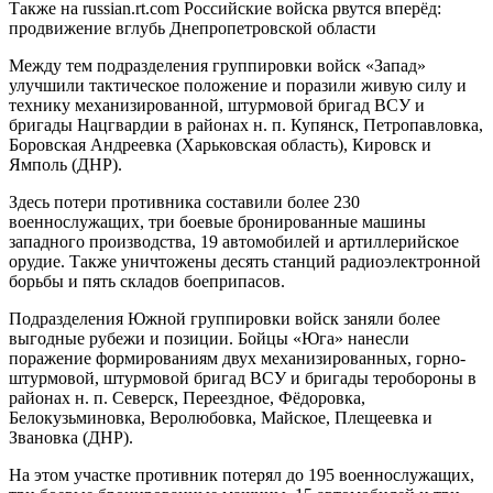
Также на russian.rt.com Российские войска рвутся вперёд:
продвижение вглубь Днепропетровской области
Между тем подразделения группировки войск «Запад»
улучшили тактическое положение и поразили живую силу и
технику механизированной, штурмовой бригад ВСУ и
бригады Нацгвардии в районах н. п. Купянск, Петропавловка,
Боровская Андреевка (Харьковская область), Кировск и
Ямполь (ДНР).
Здесь потери противника составили более 230
военнослужащих, три боевые бронированные машины
западного производства, 19 автомобилей и артиллерийское
орудие. Также уничтожены десять станций радиоэлектронной
борьбы и пять складов боеприпасов.
Подразделения Южной группировки войск заняли более
выгодные рубежи и позиции. Бойцы «Юга» нанесли
поражение формированиям двух механизированных, горно-
штурмовой, штурмовой бригад ВСУ и бригады теробороны в
районах н. п. Северск, Переездное, Фёдоровка,
Белокузьминовка, Веролюбовка, Майское, Плещеевка и
Звановка (ДНР).
На этом участке противник потерял до 195 военнослужащих,