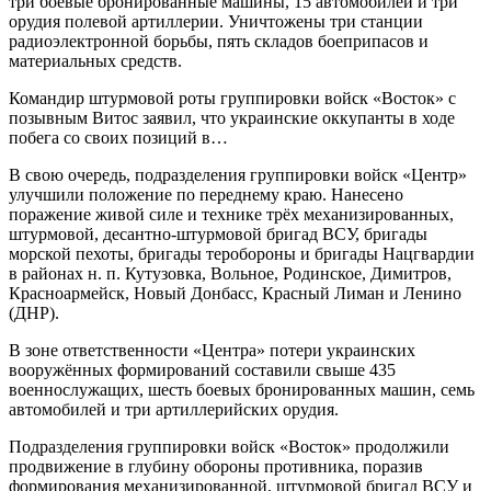
три боевые бронированные машины, 15 автомобилей и три
орудия полевой артиллерии. Уничтожены три станции
радиоэлектронной борьбы, пять складов боеприпасов и
материальных средств.
Командир штурмовой роты группировки войск «Восток» с
позывным Витос заявил, что украинские оккупанты в ходе
побега со своих позиций в…
В свою очередь, подразделения группировки войск «Центр»
улучшили положение по переднему краю. Нанесено
поражение живой силе и технике трёх механизированных,
штурмовой, десантно-штурмовой бригад ВСУ, бригады
морской пехоты, бригады теробороны и бригады Нацгвардии
в районах н. п. Кутузовка, Вольное, Родинское, Димитров,
Красноармейск, Новый Донбасс, Красный Лиман и Ленино
(ДНР).
В зоне ответственности «Центра» потери украинских
вооружённых формирований составили свыше 435
военнослужащих, шесть боевых бронированных машин, семь
автомобилей и три артиллерийских орудия.
Подразделения группировки войск «Восток» продолжили
продвижение в глубину обороны противника, поразив
формирования механизированной, штурмовой бригад ВСУ и