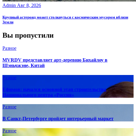
Admin
Авг 8, 2026
Крупный астероид может столкнуться с космическим мусором вблизи
Земли
Вы пропустили
Разное
MVRDV представляет арт-деревню Бихайлоу в
Шэньчжэне, Китай
Разное
Ефимов: начался основной этап строительства
Национального центра «Россия»
Разное
В Санкт-Петербурге пройдет интерьерный маркет
Разное