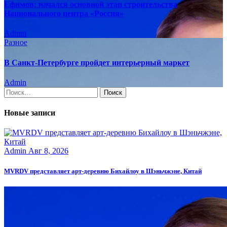
Ефимов: начался основной этап строительства
Национального центра «Россия»
Admin
Разное
В Санкт-Петербурге пройдет интерьерный маркет
Admin
Найти:
Новые записи
Admin
Авг 8, 2026
MVRDV представляет арт-деревню Бихайлоу в Шэньчжэне, Китай