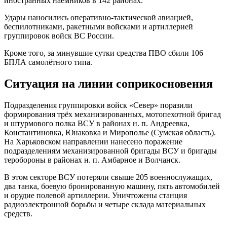
иностранных наёмников в 142 районах.
Удары наносились оперативно-тактической авиацией,
беспилотниками, ракетными войсками и артиллерией
группировок войск ВС России.
Кроме того, за минувшие сутки средства ПВО сбили 106
БПЛА самолётного типа.
Ситуация на линии соприкосновения
Подразделения группировки войск «Север» поразили
формирования трёх механизированных, мотопехотной бригад
и штурмового полка ВСУ в районах н. п. Андреевка,
Константиновка, Юнаковка и Мирополье (Сумская область).
На Харьковском направлении нанесено поражение
подразделениям механизированной бригады ВСУ и бригады
теробороны в районах н. п. Амбарное и Волчанск.
В этом секторе ВСУ потеряли свыше 205 военнослужащих,
два танка, боевую бронированную машину, пять автомобилей
и орудие полевой артиллерии. Уничтожены станция
радиоэлектронной борьбы и четыре склада материальных
средств.