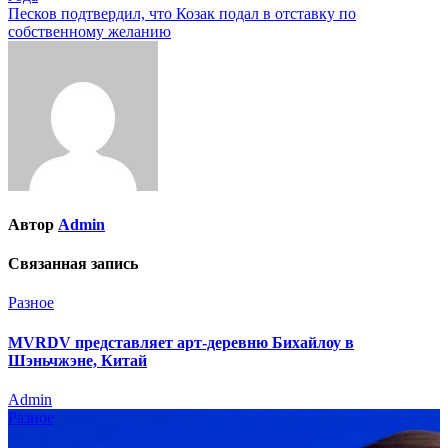
по
Песков подтвердил, что Козак подал в отставку по
записям
собственному желанию
Автор
Admin
Связанная запись
Разное
MVRDV представляет арт-деревню Бихайлоу в
Шэньчжэне, Китай
Admin
Разное