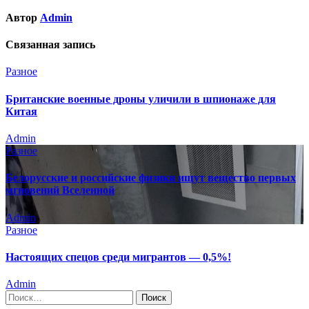
Автор
Admin
Связанная запись
Разное
Британские военные дроны уличили в шпионаже для
Китая
Admin
Разное
Белорусские и российские физики ищут вещество первых
мгновений Вселенной
Admin
Разное
Настоящих спецов среди мигрантов — 0,5%!
Admin
Найти: