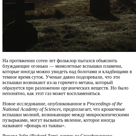
На протяжении сотен лет фольклор пытался объяснить
блуждающие огоньки — мимолетные вспышки пламени,
которые иногда можно увидеть над болотами и кладбищами в
темное время суток. Ученые давно подозревали, что эти
вспышки возникают из-за горючего метана, который
образуется при разложении органических веществ. Но было
непонятно, как этот газ может воспламеняться.
Новое исследование, опубликованное в
Proceedings of the
National Academy of Sciences
, предполагает, что крошечные
вспышки молний, возникающие между микроскопическими
пузырьками, могут вызывать явление, которое иногда
называют «фонарь из тыквы».
Ричард Зейр (
Richard Zare
), химик из Стэнфордского