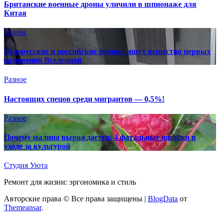
Британские военные дроны уличили в шпионаже для
Китая
Разное
Белорусские и российские физики ищут вещество первых
мгновений Вселенной
Разное
Настоящих спецов среди мигрантов — 0,5%!
Разное
Почему малина вырождается: 4 фатальные ошибки в
уходе за культурой
Студия Уюта
Ремонт для жизни: эргономика и стиль
Авторские права © Все права защищены
|
BlogData
от
Themeansar
.