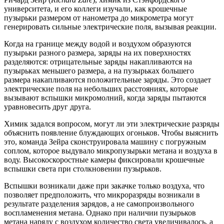
университета, и его коллеги изучали, как крошечные
пузырьки размером от нанометра до микрометра могут
генерировать сильные электрические поля, вызывая реакции.
Когда на границе между водой и воздухом образуются
пузырьки разного размера, заряды на их поверхностях
разделяются: отрицательные заряды накапливаются на
пузырьках меньшего размера, а на пузырьках большего
размера накапливаются положительные заряды. Это создает
электрические поля на небольших расстояниях, которые
вызывают вспышки микромолний, когда заряды пытаются
уравновесить друг друга.
Химик задался вопросом, могут ли эти электрические разряды
объяснить появление блуждающих огоньков. Чтобы выяснить
это, команда Зейра сконструировала машину с погружным
соплом, которое выдувало микропузырьки метана и воздуха в
воду. Высокоскоростные камеры фиксировали крошечные
вспышки света при столкновении пузырьков.
Вспышки возникали даже при закачке только воздуха, что
позволяет предположить, что микроразряды возникали в
результате разделения зарядов, а не самопроизвольного
воспламенения метана. Однако при наличии пузырьков
метана наряду с воздухом количество света увеличивалось, а