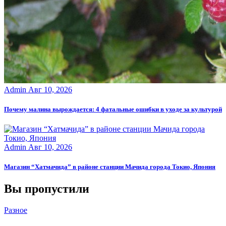
Admin
Авг 10, 2026
Почему малина вырождается: 4 фатальные ошибки в уходе за культурой
Admin
Авг 10, 2026
Магазин “Хатмачида” в районе станции Мачида города Токио, Япония
Вы пропустили
Разное