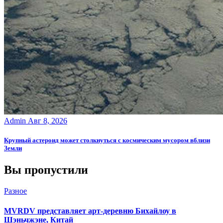
Admin
Авг 8, 2026
Крупный астероид может столкнуться с космическим мусором вблизи
Земли
Вы пропустили
Разное
MVRDV представляет арт-деревню Бихайлоу в
Шэньчжэне, Китай