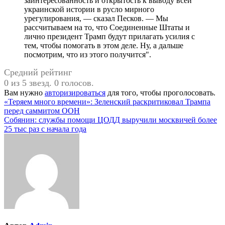
заинтересованность и открытость к выводу всей
украинской истории в русло мирного
урегулирования, — сказал Песков. — Мы
рассчитываем на то, что Соединенные Штаты и
лично президент Трамп будут прилагать усилия с
тем, чтобы помогать в этом деле. Ну, а дальше
посмотрим, что из этого получится".
Средний рейтинг
0 из 5 звезд. 0 голосов.
Вам нужно
авторизироваться
для того, чтобы проголосовать.
Навигация
«Теряем много времени»: Зеленский раскритиковал Трампа
перед саммитом ООН
по
Собянин: службы помощи ЦОДД выручили москвичей более
записям
25 тыс раз с начала года