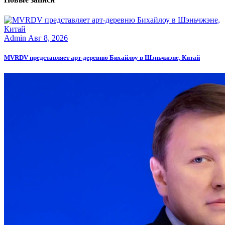
Admin
Авг 8, 2026
MVRDV представляет арт-деревню Бихайлоу в Шэньчжэне, Китай