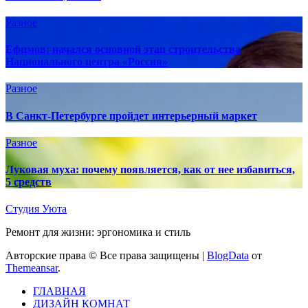
Разное
Ефимов: начался основной этап строительства
Национального центра «Россия»
Разное
В Санкт-Петербурге пройдет интерьерный маркет
Разное
Луковая муха: почему появляется, как от нее избавиться,
5 средств
Студия Уюта
Ремонт для жизни: эргономика и стиль
Авторские права © Все права защищены
|
BlogData
от
Themeansar
.
ГЛАВНАЯ
ДИЗАЙН КОМНАТ