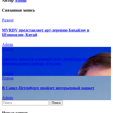
Автор
Admin
Связанная запись
Разное
MVRDV представляет арт-деревню Бихайлоу в
Шэньчжэне, Китай
Admin
Разное
Ефимов: начался основной этап строительства
Национального центра «Россия»
Admin
Разное
В Санкт-Петербурге пройдет интерьерный маркет
Admin
Найти:
Новые записи