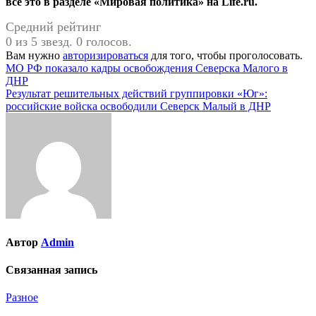
всё это в разделе «Мировая политика» на Life.ru.
Средний рейтинг
0 из 5 звезд. 0 голосов.
Вам нужно
авторизироваться
для того, чтобы проголосовать.
Навигация
МО РФ показало кадры освобождения Северска Малого в
ДНР
по
Результат решительных действий группировки «Юг»:
записям
российские войска освободили Северск Малый в ДНР
Автор
Admin
Связанная запись
Разное