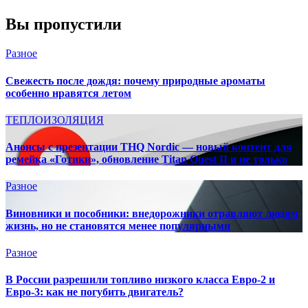
Вы пропустили
Разное
Свежесть после дождя: почему природные ароматы
особенно нравятся летом
ТЕПЛОИЗОЛЯЦИЯ
Анонсы с презентации THQ Nordic — новый контент для
ремейка «Готики», обновление Titan Quest II и не только
Разное
Виновники и пособники: внедорожники отравляют людям
жизнь, но не становятся менее популярными
Разное
В России разрешили топливо низкого класса Евро-2 и
Евро-3: как не погубить двигатель?