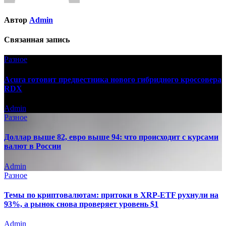
Автор
Admin
Связанная запись
Разное
Acura готовит предвестника нового гибридного кроссовера
RDX
Admin
Разное
Доллар выше 82, евро выше 94: что происходит с курсами
валют в России
Admin
Разное
Темы по криптовалютам: притоки в XRP-ETF рухнули на
93%, а рынок снова проверяет уровень $1
Admin