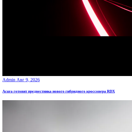
Admin
Авг 9, 2026
Acura готовит предвестника нового гибридного кроссовера RDX