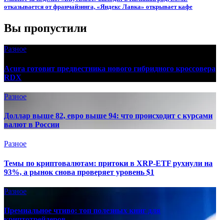
отказывается от франчайзинга, «Яндекс Лавка» открывает кафе
Вы пропустили
Разное
Acura готовит предвестника нового гибридного кроссовера
RDX
Разное
Доллар выше 82, евро выше 94: что происходит с курсами
валют в России
Разное
Темы по криптовалютам: притоки в XRP-ETF рухнули на
93%, а рынок снова проверяет уровень $1
Разное
Премиальное чтиво: топ полезных книг для
криптотрейдеров