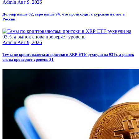
Admin
Авг 9, 2026
Доллар выше 82, евро выше 94: что происходит с курсами валют в
России
Admin
Авг 9, 2026
Темы по криптовалютам: притоки в XRP-ETF рухнули на 93%, а рынок
снова проверяет уровень $1