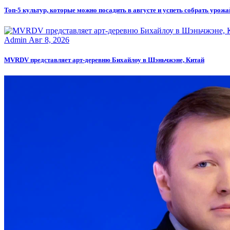
Топ-5 культур, которые можно посадить в августе и успеть собрать урожа
Admin
Авг 8, 2026
MVRDV представляет арт-деревню Бихайлоу в Шэньчжэне, Китай