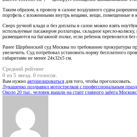
Таким образом, к провозу в салоне воздушного судна разрешен
портфель с вложенными внутрь вещами, вещи, помещенные в ка
Сверх ручной клади и без доплаты в салон можно взять ноутбук 
используемые пасажиром роллаторы, складное кресло-коляску, ко
размещаются на багажной полке, если ребенок перевозится без 
Ранее Щербинский суд Москвы по требованию прокуратуры при
увеличить. Суд потребовал установить норму бесплатного провоз
габаритами не менее 24x32x5 см.
Средний рейтинг
0 из 5 звезд. 0 голосов.
Вам нужно
авторизироваться
для того, чтобы проголосовать.
Навигация
Лукашенко поздравил мотострелков с профессиональным праз
Около 20 тыс. человек вышли на старт главного забега Москов
по
записям