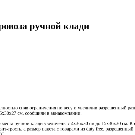
ровоза ручной клади
лностью сняв ограничения по весу и увеличив разрешенный разме
6x30x27 см, сообщили в авиакомпании.
о места ручной клади увеличены с 4х36х30 см до 15х36х30 см. К
т-трость, а размер пакета с товарами из duty free, разрешенный 
СС.