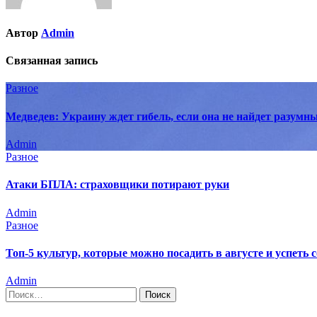
Автор
Admin
Связанная запись
Разное
Медведев: Украину ждет гибель, если она не найдет разумн
Admin
Разное
Атаки БПЛА: страховщики потирают руки
Admin
Разное
Топ-5 культур, которые можно посадить в августе и успеть 
Admin
Найти: