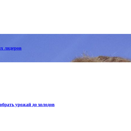
ых лидеров
собрать урожай до холодов