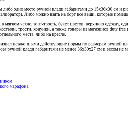
ы либо одно место ручной клади габаритами до 15х36х30 см и рю
либратор). Либо можно взять на борт все вещи, которые помеща
в мягком чехле, зонт-трость, букет цветов, верхнюю одежду, оди
стыли, трости, ходунки, а также товары из магазинов duty free 
отдельного места, либо на кресле.
знал незаконными действующие нормы по размерам ручной клад
а ручной клади габаритами не менее 36х30х27 см и весом не мене
дником
ского марафона