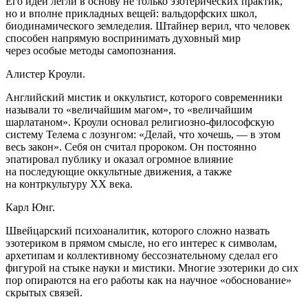
Его идеи легли в основу не только эзотерических практик,
но и вполне прикладных вещей: вальдорфских школ,
биодинамического земледелия. Штайнер верил, что человек
способен напрямую воспринимать духовный мир
через особые методы самопознания.
Алистер Кроули.
Английский мистик и оккультист, которого современники
называли то «величайшим магом», то «величайшим
шарлатаном». Кроули основал религиозно-философскую
систему Телема с лозунгом: «Делай, что хочешь, — в этом
весь закон». Себя он считал пророком. Он постоянно
эпатировал публику и оказал огромное влияние
на последующие оккультные движения, а также
на контркультуру XX века.
Карл Юнг.
Швейцарский психоаналитик, которого сложно назвать
эзотериком в прямом смысле, но его интерес к символам,
архетипам и коллективному бессознательному сделал его
фигурой на стыке науки и мистики. Многие эзотерики до сих
пор опираются на его работы как на научное «обоснование»
скрытых связей.