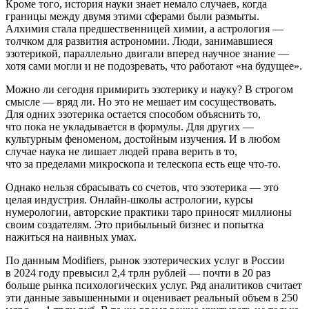
Кроме того, история науки знает немало случаев, когда
границы между двумя этими сферами были размыты.
Алхимия стала предшественницей химии, а астрология —
толчком для развития астрономии. Люди, занимавшиеся
эзотерикой, параллельно двигали вперед научное знание —
хотя сами могли и не подозревать, что работают «на будущее».
Можно ли сегодня примирить эзотерику и науку? В строгом
смысле — вряд ли. Но это не мешает им сосуществовать.
Для одних эзотерика остается способом объяснить то,
что пока не укладывается в формулы. Для других —
культурным феноменом, достойным изучения. И в любом
случае наука не лишает людей права верить в то,
что за пределами микроскопа и телескопа есть еще что-то.
Однако нельзя сбрасывать со счетов, что эзотерика — это
целая индустрия. Онлайн-школы астрологии, курсы
нумерологии, авторские практики таро приносят миллионы
своим создателям. Это прибыльный бизнес и попытка
нажиться на наивных умах.
По данным Modifiers, рынок эзотерических услуг в России
в 2024 году превысил 2,4 трлн рублей — почти в 20 раз
больше рынка психологических услуг. Ряд аналитиков считает
эти данные завышенными и оценивает реальный объем в 250