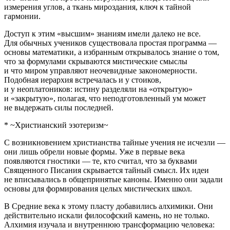
измерения углов, а ткань мироздания, ключ к тайной
гармонии.
Доступ к этим «высшим» знаниям имели далеко не все.
Для обычных учеников существовала простая программа —
основы математики, а избранным открывалось знание о том,
что за формулами скрываются мистические смыслы
и что миром управляют неочевидные закономерности.
Подобная иерархия встречалась и у стоиков,
и у неоплатоников: истину разделяли на «открытую»
и «закрытую», полагая, что неподготовленный ум может
не выдержать силы последней.
* ~Христианский эзотеризм~
С возникновением христианства тайные учения не исчезли —
они лишь обрели новые формы. Уже в первые века
появляются гностики — те, кто считал, что за буквами
Священного Писания скрывается тайный смысл. Их идеи
не вписывались в общепринятые каноны. Именно они задали
основы для формирования целых мистических школ.
В Средние века к этому пласту добавились алхимики. Они
действительно искали философский камень, но не только.
Алхимия изучала и внутреннюю трансформацию человека: