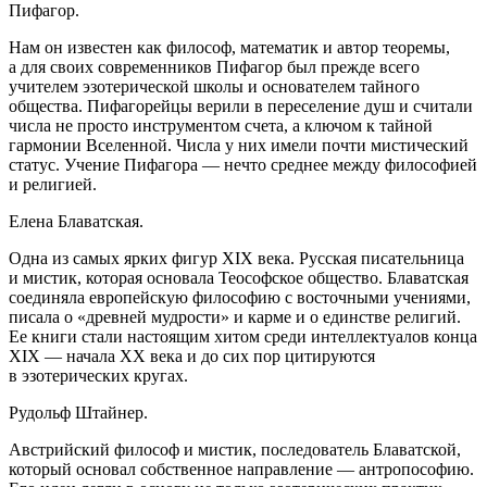
Пифагор.
Нам он известен как философ, математик и автор теоремы,
а для своих современников Пифагор был прежде всего
учителем эзотерической школы и основателем тайного
общества. Пифагорейцы верили в переселение душ и считали
числа не просто инструментом счета, а ключом к тайной
гармонии Вселенной. Числа у них имели почти мистический
статус. Учение Пифагора — нечто среднее между философией
и религией.
Елена Блаватская.
Одна из самых ярких фигур XIX века. Русская писательница
и мистик, которая основала Теософское общество. Блаватская
соединяла европейскую философию с восточными учениями,
писала о «древней мудрости» и карме и о единстве религий.
Ее книги стали настоящим хитом среди интеллектуалов конца
XIX — начала XX века и до сих пор цитируются
в эзотерических кругах.
Рудольф Штайнер.
Австрийский философ и мистик, последователь Блаватской,
который основал собственное направление — антропософию.