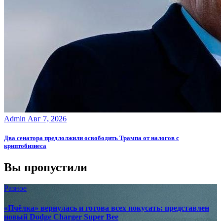
Admin
Авг 7, 2026
Два сенатора предлолжили освободить Трампа от налогов с
криптобизнеса
Вы пропустили
Разное
«Пчёлка» вернулась и готова всех покусать: представлен
новый Dodge Charger Super Bee