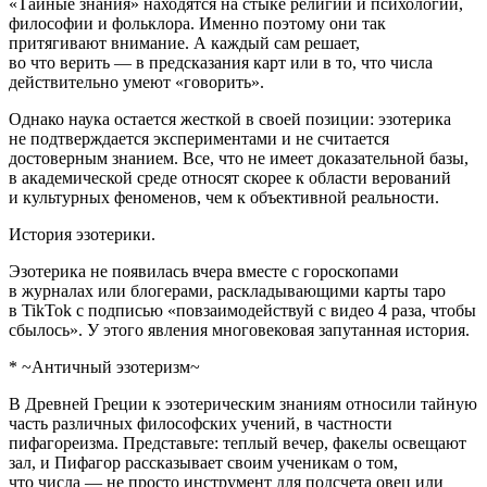
«Тайные знания» находятся на стыке религии и психологии,
философии и фольклора. Именно поэтому они так
притягивают внимание. А каждый сам решает,
во что верить — в предсказания карт или в то, что числа
действительно умеют «говорить».
Однако наука остается жесткой в своей позиции: эзотерика
не подтверждается экспериментами и не считается
достоверным знанием. Все, что не имеет доказательной базы,
в академической среде относят скорее к области верований
и культурных феноменов, чем к объективной реальности.
История эзотерики.
Эзотерика не появилась вчера вместе с гороскопами
в журналах или блогерами, раскладывающими карты таро
в TikTok с подписью «повзаимодействуй с видео 4 раза, чтобы
сбылось». У этого явления многовековая запутанная история.
* ~Античный эзотеризм~
В Древней Греции к эзотерическим знаниям относили тайную
часть различных философских учений, в частности
пифагореизма. Представьте: теплый вечер, факелы освещают
зал, и Пифагор рассказывает своим ученикам о том,
что числа — не просто инструмент для подсчета овец или