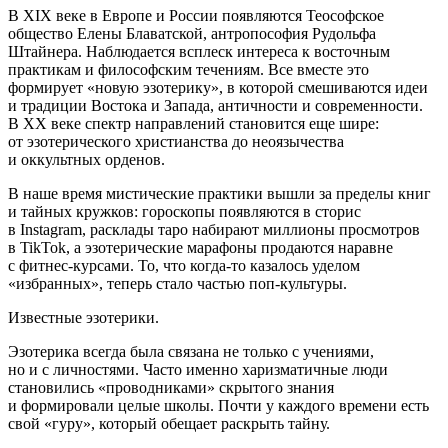
В XIX веке в Европе и России появляются Теософское
общество Елены Блаватской, антропософия Рудольфа
Штайнера. Наблюдается всплеск интереса к восточным
практикам и философским течениям. Все вместе это
формирует «новую эзотерику», в которой смешиваются идеи
и традиции Востока и Запада, античности и современности.
В XX веке спектр направлений становится еще шире:
от эзотерического христианства до неоязычества
и оккультных орденов.
В наше время мистические практики вышли за пределы книг
и тайных кружков: гороскопы появляются в сторис
в Instagram, расклады таро набирают миллионы просмотров
в TikTok, а эзотерические марафоны продаются наравне
с фитнес-курсами. То, что когда-то казалось уделом
«избранных», теперь стало частью поп-культуры.
Известные эзотерики.
Эзотерика всегда была связана не только с учениями,
но и с личностями. Часто именно харизматичные люди
становились «проводниками» скрытого знания
и формировали целые школы. Почти у каждого времени есть
свой «гуру», который обещает раскрыть тайну.