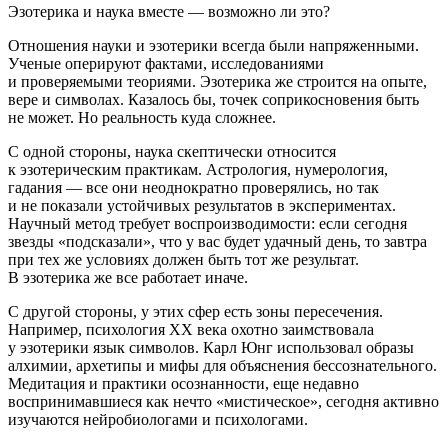
Эзотерика и наука вместе — возможно ли это?
Отношения науки и эзотерики всегда были напряженными.
Ученые оперируют фактами, исследованиями
и проверяемыми теориями. Эзотерика же строится на опыте,
вере и символах. Казалось бы, точек соприкосновения быть
не может. Но реальность куда сложнее.
С одной стороны, наука скептически относится
к эзотерическим практикам. Астрология, нумерология,
гадания — все они неоднократно проверялись, но так
и не показали устойчивых результатов в экспериментах.
Научный метод требует воспроизводимости: если сегодня
звезды «подсказали», что у вас будет удачный день, то завтра
при тех же условиях должен быть тот же результат.
В эзотерика же все работает иначе.
С другой стороны, у этих сфер есть зоны пересечения.
Например, психология XX века охотно заимствовала
у эзотерики язык символов. Карл Юнг использовал образы
алхимии, архетипы и мифы для объяснения бессознательного.
Медитация и практики осознанности, еще недавно
воспринимавшиеся как нечто «мистическое», сегодня активно
изучаются нейробиологами и психологами.