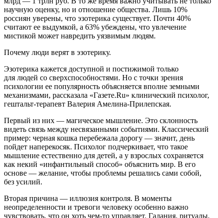
млрд — 1 трлн руб. В то же время важно учитывать не только
научную оценку, но и отношение общества. Лишь 10%
россиян уверены, что эзотерика существует. Почти 40%
считают ее выдумкой, а 63% убеждены, что увлечение
мистикой может навредить уязвимым людям.
Почему люди верят в эзотерику.
Эзотерика кажется доступной и постижимой только
для людей со сверхспособностями. Но с точки зрения
психологии ее популярность объясняется вполне земными
механизмами, рассказала «Газете.Ru» клинический психолог,
гештальт-терапевт Валерия Амелина-Прилепская.
Первый из них — магическое мышление. Это склонность
видеть связь между несвязанными событиями. Классический
пример: черная кошка перебежала дорогу — значит, день
пойдет наперекосяк. Психолог подчеркивает, что такое
мышление естественно для детей, а у взрослых сохраняется
как некий «инфантильный способ» объяснить мир. В его
основе — желание, чтобы проблемы решались сами собой,
без усилий.
Вторая причина — иллюзия контроля. В моменты
неопределенности и тревоги человеку особенно важно
чувствовать, что он хоть чем-то управляет. Гадания, ритуалы,