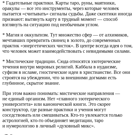
* Гадательные практики. Карты таро, руны, маятники,
оракулы — все это инструменты, через которые человек
пытается «считывать» сигналы судьбы. Даже скептики иногда
признают: вытянуть карту в трудный момент — способ
взглянуть на ситуацию под необычным углом.
* Магия и оккультизм. Тут множество сфер — от алхимиков,
мечтавших превратить свинец в золото, до современных
практик «энергетических чисток». В центре всегда идея о том,
что человек может взаимодействовать с невидимыми силами.
* Мистические традиции. Сюда относятся эзотерические
течения внутри мировых религий. Каббала в иудаизме,
суфизм в исламе, гностические идеи в христианстве. Все они
строятся на убеждении, что за внешними догмами есть
глубинное, скрытое знание.
При этом важно понимать: мистические направления —
не единый организм. Нет «главного эзотерического
университета» или канонической книги. Это скорее
конструктор, где разные практики и учения могут
соседствовать или смешиваться. Кто-то увлекается только
астрологией, кто-то объединяет медитации, таро
и нумерологию в личный «духовный микс».