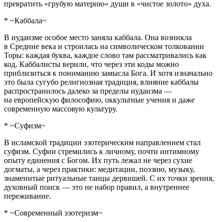
превратить «грубую материю» души в «чистое золото» духа.
* ~Каббала~
В иудаизме особое место заняла каббала. Она возникла
в Средние века и строилась на символическом толковании
Торы: каждая буква, каждое слово там рассматривались как
код. Каббалисты верили, что через эти коды можно
приблизиться к пониманию замысла Бога. И хотя изначально
это была сугубо религиозная традиция, влияние каббалы
распространилось далеко за пределы иудаизма —
на европейскую философию, оккультные учения и даже
современную массовую культуру.
* ~Суфизм~
В исламской традиции эзотерическим направлением стал
суфизм. Суфии стремились к личному, почти интимному
опыту единения с Богом. Их путь лежал не через сухие
догматы, а через практики: медитации, поэзию, музыку,
знаменитые ритуальные танцы дервишей. С их точки зрения,
духовный поиск — это не набор правил, а внутреннее
переживание.
* ~Современный эзотеризм~