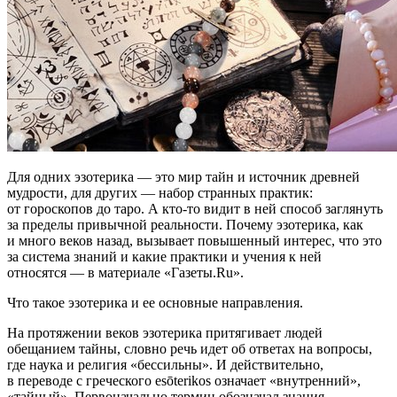
Для одних эзотерика — это мир тайн и источник древней
мудрости, для других — набор странных практик:
от гороскопов до таро. А кто-то видит в ней способ заглянуть
за пределы привычной реальности. Почему эзотерика, как
и много веков назад, вызывает повышенный интерес, что это
за система знаний и какие практики и учения к ней
относятся — в материале «Газеты.Ru».
Что такое эзотерика и ее основные направления.
На протяжении веков эзотерика притягивает людей
обещанием тайны, словно речь идет об ответах на вопросы,
где наука и религия «бессильны». И действительно,
в переводе с греческого esōterikos означает «внутренний»,
«тайный». Первоначально термин обозначал знания,