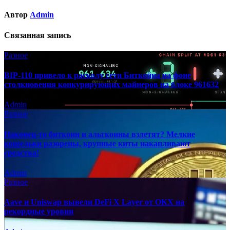
Автор
Admin
Связанная запись
Разное
BIP-110 привело к расколу сети Биткойна на фоне
столкновения конкурирующих майнеров на блоке 961632
Admin
Разное
Наконец-то биткоин и альткоины взлетят? Мелкие
кошельки разорены, крупные киты накапливают
средства!
Admin
Разное
Aave и Uniswap вывели DeFi X Layer от OKX на
рекордные уровни