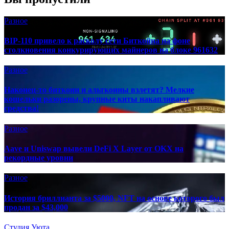
Разное
BIP-110 привело к расколу сети Биткойна на фоне
столкновения конкурирующих майнеров на блоке 961632
Разное
Наконец-то биткоин и альткоины взлетят? Мелкие
кошельки разорены, крупные киты накапливают
средства!
Разное
Aave и Uniswap вывели DeFi X Layer от OKX на
рекордные уровни
Разное
История бриллианта за $5000, NFT на основе которого был
продан за $43,000
Студия Уюта