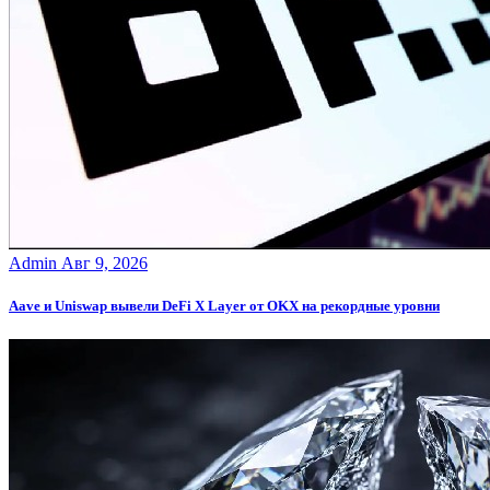
Admin
Авг 9, 2026
Aave и Uniswap вывели DeFi X Layer от OKX на рекордные уровни