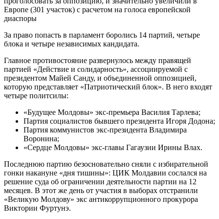
проголосовать за оппозицию, и значительно увеличили в
Европе (301 участок) с расчетом на голоса европейской
диаспоры
За право попасть в парламент боролись 14 партий, четыре
блока и четыре независимых кандидата.
Главное противостояние развернулось между правящей
партией «Действие и солидарность», ассоциируемой с
президентом Майей Санду, и объединенной оппозицией,
которую представляет «Патриотический блок». В него входят
четыре политсилы:
«Будущее Молдовы» экс-премьера Василия Тарлева;
Партия социалистов бывшего президента Игоря Додона;
Партия коммунистов экс-президента Владимира
Воронина;
«Сердце Молдовы» экс-главы Гагаузии Ирины Влах.
Последнюю партию безосновательно сняли с избирательной
гонки накануне «дня тишины»: ЦИК Молдавии сослался на
решение суда об ограничении деятельности партии на 12
месяцев. В этот же день от участия в выборах отстранили
«Великую Молдову» экс антикоррупционного прокурора
Виктории Фуртунэ.