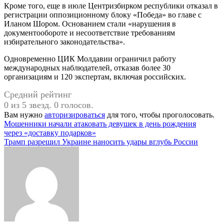
Кроме того, еще в июле Центризбирком республики отказал в
регистрации оппозиционному блоку «Победа» во главе с
Иланом Шором. Основанием стали «нарушения в
документообороте и несоответствие требованиям
избирательного законодательства».
Одновременно ЦИК Молдавии ограничил работу
международных наблюдателей, отказав более 30
организациям и 120 экспертам, включая российских.
Средний рейтинг
0 из 5 звезд. 0 голосов.
Вам нужно
авторизироваться
для того, чтобы проголосовать.
Навигация
Мошенники начали атаковать девушек в день рождения
через «доставку подарков»
по
Трамп разрешил Украине наносить удары вглубь России
записям