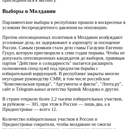
присоединиться к митингу.
Выборы в Молдавии
Парламентские выборы в республике прошли в воскресенье в
условиях беспрецедентного давления на оппозицию.
Против оппозиционных политиков в Молдавии возбуждают
уголовные дела, их задерживают в аэропорту за посещение
России. Самым громким стало дело главы Гагаузии Евгении
Гуцул, которую приговорили к семи годам тюрьмы. Чтобы не
допускать оппозиционных кандидатов до выборов, правящая
партия "Действие и солидарность" пытается расширить
полномочия спецслужб под предлогом борьбы с
избирательной коррупцией. В республике закрыты многие
неугодные руководству СМИ, в том числе российские
"Комсомольская правда", "Аргументы и факты", "Лента.ру",
сайт и Тelegram-канал агентства Sputnik Молдова и другие.
В стране открыли более 2,2 тысячи избирательных участков,
за рубежом — 301, при этом в России — лишь два, а в
Приднестровье — всего 12.
Количество избирательных участков в России и
Приднестровье сократили, чтобы молдаване не смогли