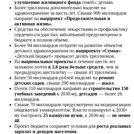
улучшению жилищного фонда
семей с детьми.
Более триллиона дополнительно выделят на
здравоохранение за шесть лет. Свыше 900 миллиардов
направят на
нацпроект «Продолжительная и
активная жизнь»
.
Средства на обеспечение лекарствами и профилактику
сердечно-сосудистых заболеваний предусмотрены в
бюджете в полном объеме.
Более 94 миллиардов потратят на развитие объектов
детского здравоохранения по
нацпроекту «Семья»
.
«Детский бюджет» превысит десять триллионов.
На
национальные проекты
в течение шести лет
заложено почти
в 2,6 раза больше средств
, чем за
предыдущую шестилетку — свыше 41 триллиона.
Более 50 миллиардов рублей выделят на
ремонт
детских садов
, свыше 290 миллиардов —
школ
.
Почти 110 миллиардов направят на
строительство 150
учебных заведений
к 2030-му,
детсадов
— более 26
миллиардов.
Свыше 70 миллиардов предусмотрено на модернизацию
общежитий университетов. Власти планируют к 2030-
му построить
25 кампусов вузов
, к 2036-му —
не менее
40
.
Проект бюджета сохраняет условия для
роста реальных
зарплат и доходов населения
.