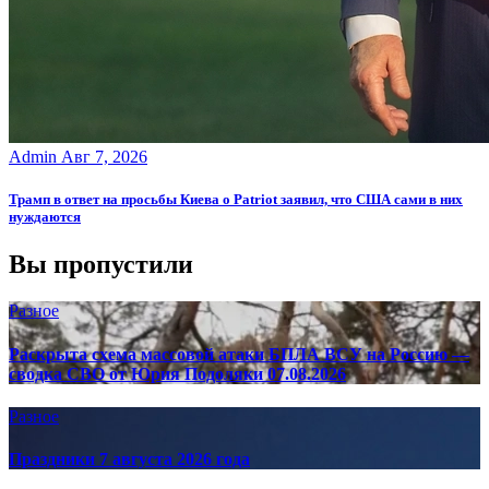
Admin
Авг 7, 2026
Трамп в ответ на просьбы Киева о Patriot заявил, что США сами в них
нуждаются
Вы пропустили
Разное
Раскрыта схема массовой атаки БПЛА ВСУ на Россию —
сводка СВО от Юрия Подоляки 07.08.2026
Разное
Праздники 7 августа 2026 года