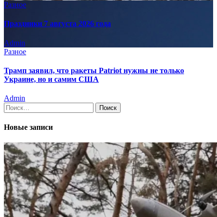
Разное
Праздники 7 августа 2026 года
Admin
Разное
Трамп заявил, что ракеты Patriot нужны не только
Украине, но и самим США
Admin
Найти:
Новые записи