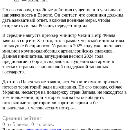
По его словам, подобные действия существенно усиливают
напряженность в Европе. Он считает, что союзники должны
дать адекватный ответ, включая военные меры, чтобы
отправить сигнал России, передает портал.
В середине августа премьер-министр Чехии Петр Фиала
заявил в соцсети X о том, что в рамках чешской инициативы
по закупке боеприпасов Украине в 2025 году уже поставлен
миллион крупнокалиберных артиллерийских снарядов.
Данная инициатива, запущенная весной 2024 года,
предполагает сбор артснарядов для украинской армии в
третьих странах с финансовой поддержкой западных
государств.
До этого Павел также заявил, что Украине нужно признать
потерю территорий ради выживания. По его словам, сейчас
Украина, несмотря на поддержку стран Запада, не находится в
том положении, при котором могла бы освободить
потерянные территории «в короткие сроки и без
значительных человеческих потерь».
Средний рейтинг
0 из 5 звезд. 0 голосов.
Вам нужно
авторизироваться
для того, чтобы проголосовать.