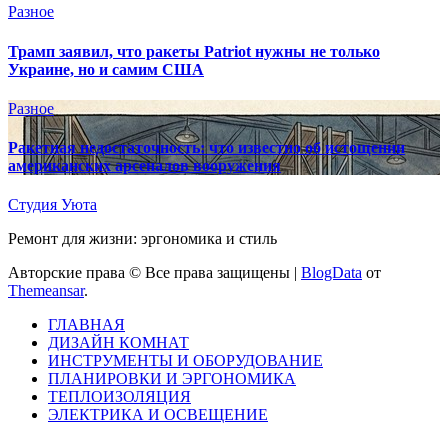
Разное
Трамп заявил, что ракеты Patriot нужны не только
Украине, но и самим США
Разное
Ракетная недостаточность: что известно об истощении
американских арсеналов вооружения
Студия Уюта
Ремонт для жизни: эргономика и стиль
Авторские права © Все права защищены
|
BlogData
от
Themeansar
.
ГЛАВНАЯ
ДИЗАЙН КОМНАТ
ИНСТРУМЕНТЫ И ОБОРУДОВАНИЕ
ПЛАНИРОВКИ И ЭРГОНОМИКА
ТЕПЛОИЗОЛЯЦИЯ
ЭЛЕКТРИКА И ОСВЕЩЕНИЕ