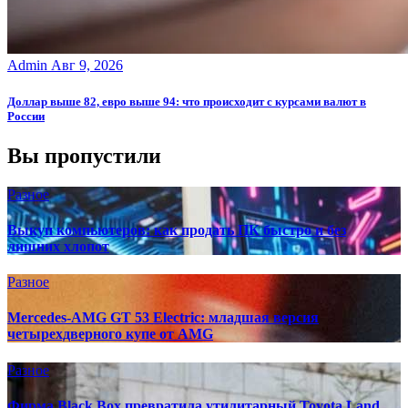
Admin
Авг 9, 2026
Доллар выше 82, евро выше 94: что происходит с курсами валют в
России
Вы пропустили
Разное
Выкуп компьютеров: как продать ПК быстро и без
лишних хлопот
Разное
Mercedes-AMG GT 53 Electric: младшая версия
четырехдверного купе от AMG
Разное
Фирма Black Box превратила утилитарный Toyota Land