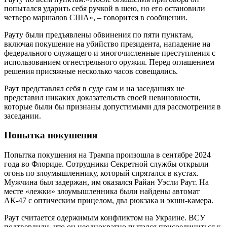
попытался ударить себя ручкой в шею, но его остановили
четверо маршалов США», – говорится в сообщении.
Рауту были предъявлены обвинения по пяти пунктам,
включая покушение на убийство президента, нападение на
федерального служащего и многочисленные преступления с
использованием огнестрельного оружия. Перед оглашением
решения присяжные несколько часов совещались.
Раут представлял себя в суде сам и на заседаниях не
представил никаких доказательств своей невиновности,
которые были бы признаны допустимыми для рассмотрения в
заседании.
Попытка покушения
Попытка покушения на Трампа произошла в сентябре 2024
года во Флориде. Сотрудники Секретной службы открыли
огонь по злоумышленнику, который спрятался в кустах.
Мужчина был задержан, им оказался Райан Уэсли Раут. На
месте «лежки» злоумышленника были найдены автомат
АК-47 с оптическим прицелом, два рюкзака и экшн-камера.
Раут считается одержимым конфликтом на Украине. ВСУ
подтвердили, что он неоднократно пытался присоединиться к