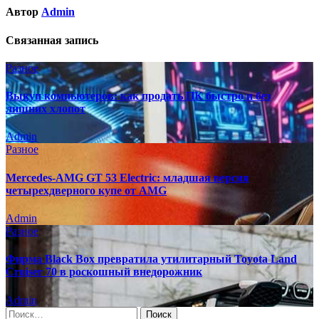
Автор
Admin
Связанная запись
Разное
Выкуп компьютеров: как продать ПК быстро и без
лишних хлопот
Admin
Разное
Mercedes-AMG GT 53 Electric: младшая версия
четырехдверного купе от AMG
Admin
Разное
Фирма Black Box превратила утилитарный Toyota Land
Cruiser 70 в роскошный внедорожник
Admin
Найти: