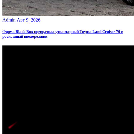
Admin
Авг 9, 2026
Фирма Black Box превратила утилитарный Toyota Land Cruiser 70 в
роскошный внедорожник