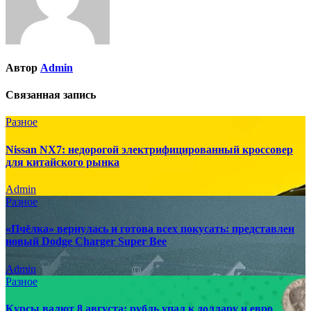
Автор
Admin
Связанная запись
Разное
Nissan NX7: недорогой электрифицированный кроссовер
для китайского рынка
Admin
Разное
«Пчёлка» вернулась и готова всех покусать: представлен
новый Dodge Charger Super Bee
Admin
Разное
Курсы валют 8 августа: рубль упал к доллару и евро