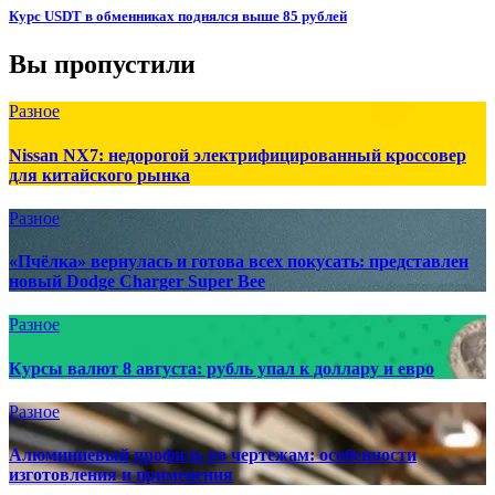
Курс USDT в обменниках поднялся выше 85 рублей
Вы пропустили
Разное
Nissan NX7: недорогой электрифицированный кроссовер
для китайского рынка
Разное
«Пчёлка» вернулась и готова всех покусать: представлен
новый Dodge Charger Super Bee
Разное
Курсы валют 8 августа: рубль упал к доллару и евро
Разное
Алюминиевый профиль по чертежам: особенности
изготовления и применения