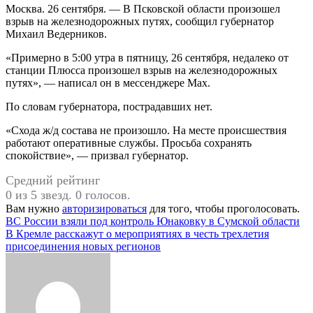
Москва. 26 сентября. — В Псковской области произошел
взрыв на железнодорожных путях, сообщил губернатор
Михаил Ведерников.
«Примерно в 5:00 утра в пятницу, 26 сентября, недалеко от
станции Плюсса произошел взрыв на железнодорожных
путях», — написал он в мессенджере Max.
По словам губернатора, пострадавших нет.
«Схода ж/д состава не произошло. На месте происшествия
работают оперативные службы. Просьба сохранять
спокойствие», — призвал губернатор.
Средний рейтинг
0 из 5 звезд. 0 голосов.
Вам нужно
авторизироваться
для того, чтобы проголосовать.
Навигация
ВС России взяли под контроль Юнаковку в Сумской области
В Кремле расскажут о мероприятиях в честь трехлетия
по
присоединения новых регионов
записям