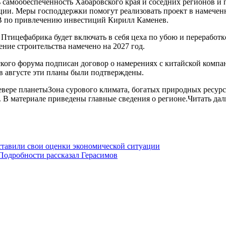
 самообеспеченность Хабаровского края и соседних регионов и
ции. Меры господдержки помогут реализовать проект в намеченны
В по привлечению инвестиций Кирилл Каменев.
 Птицефабрика будет включать в себя цеха по убою и перерабо
ние строительства намечено на 2027 год.
кого форума подписан договор о намерениях с китайской компани
в августе эти планы были подтверждены.
евере планетыЗона сурового климата, богатых природных ресур
 В материале приведены главные сведения о регионе.Читать да
тавили свои оценки экономической ситуации
 Подробности рассказал Герасимов