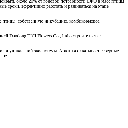
 покрыть около 20% от годовой потребности ДФО в мясе птицы.
е сроки, эффективно работать и развиваться на этапе
тке птицы, собственную инкубацию, комбикормовое
ей Dandong TICI Flowers Co., Ltd о строительстве
сов и уникальной экосистемы. Арктика охватывает северные
льше