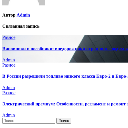
Автор
Admin
Связанная запись
Разное
Виновники и пособники: внедорожники отравляют людям жи
Admin
Разное
В России разрешили топливо низкого класса Евро-2 и Евро-3
Admin
Разное
Электрический премиум: Особенности, регламент и ремонт
Admin
Найти: