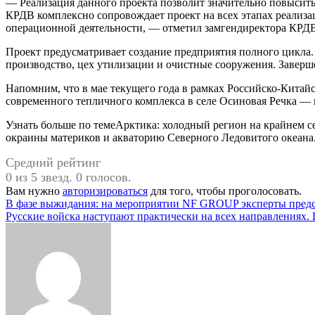
— Реализация данного проекта позволит значительно повысить
КРДВ комплексно сопровождает проект на всех этапах реализа
операционной деятельности, — отметил замгендиректора КРД
Проект предусматривает создание предприятия полного цикла.
производство, цех утилизации и очистные сооружения. Заверше
Напомним, что в мае текущего года в рамках Российско-Китайс
современного тепличного комплекса в селе Осиновая Речка — 
Узнать больше по темеАрктика: холодный регион на крайнем с
окраины материков и акваторию Северного Ледовитого океана.
Средний рейтинг
0 из 5 звезд. 0 голосов.
Вам нужно
авторизироваться
для того, чтобы проголосовать.
Навигация
В фазе выжидания: на мероприятии NF GROUP эксперты предс
Русские войска наступают практически на всех направлениях.
по
записям