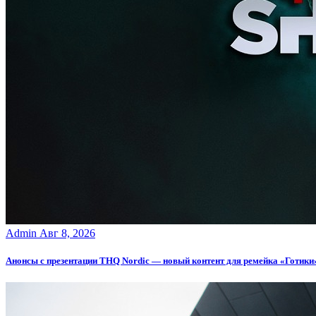
Admin
Авг 8, 2026
Анонсы с презентации THQ Nordic — новый контент для ремейка «Готики», 