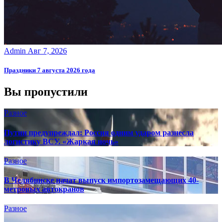
Admin
Авг 7, 2026
Праздники 7 августа 2026 года
Вы пропустили
Разное
Путин предупреждал: Россия одним ударом разнесла
логистику ВСУ. «Жаркая ночь»
Разное
В Челябинске начат выпуск импортозамещающих 40-
метровых автокранов
Разное