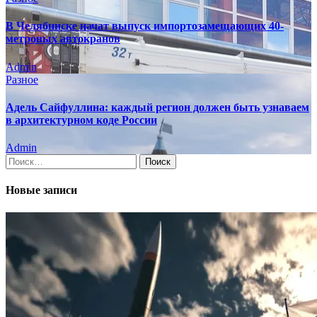
В Челябинске начат выпуск импортозамещающих 40-
метровых автокранов
Admin
Разное
Адель Сайфуллина: каждый регион должен быть узнаваем
в архитектурном коде России
Admin
Найти:
Новые записи