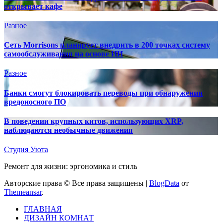
открывает кафе
Разное
Сеть Morrisons планирует внедрить в 200 точках систему
самообслуживания на основе ИИ
Разное
Банки смогут блокировать переводы при обнаружении
вредоносного ПО
В поведении крупных китов, использующих XRP,
наблюдаются необычные движения
Студия Уюта
Ремонт для жизни: эргономика и стиль
Авторские права © Все права защищены
|
BlogData
от
Themeansar
.
ГЛАВНАЯ
ДИЗАЙН КОМНАТ