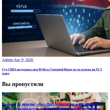
Admin
Авг 9, 2026
Суд США поддержал иск Bybit к Северной Корее из-за взлома на $1,5
млрд
Вы пропустили
Разное
Главное за неделю: «ВкусВилл» выходит в Калининград,
LIMÉ отказывается от франчайзинга, «Яндекс Лавка»