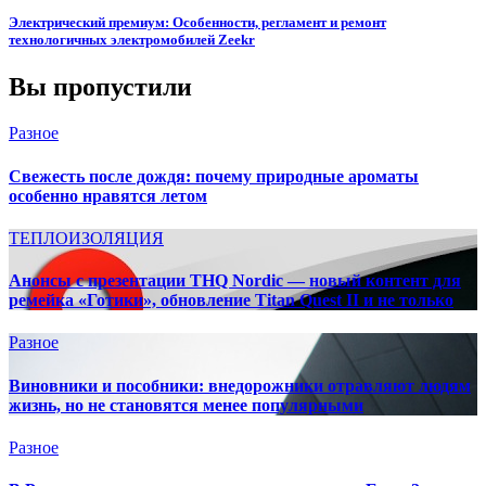
Электрический премиум: Особенности, регламент и ремонт
технологичных электромобилей Zeekr
Вы пропустили
Разное
Свежесть после дождя: почему природные ароматы
особенно нравятся летом
ТЕПЛОИЗОЛЯЦИЯ
Анонсы с презентации THQ Nordic — новый контент для
ремейка «Готики», обновление Titan Quest II и не только
Разное
Виновники и пособники: внедорожники отравляют людям
жизнь, но не становятся менее популярными
Разное