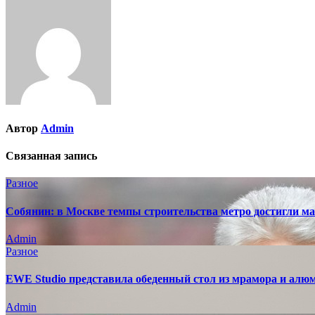
по
записям
Автор
Admin
Связанная запись
Разное
Собянин: в Москве темпы строительства метро достигли ма
Admin
Разное
EWE Studio представила обеденный стол из мрамора и алю
Admin