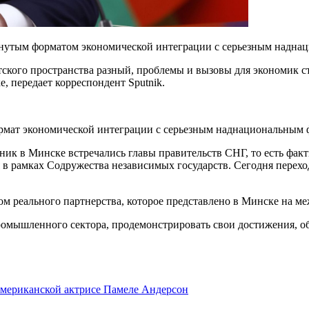
нутым форматом экономической интеграции с серьезным надна
етского пространства разный, проблемы и вызовы для экономик с
 передает корреспондент Sputnik.
рмат экономической интеграции с серьезным наднациональным
ик в Минске встречались главы правительств СНГ, то есть факт
в рамках Содружества независимых государств. Сегодня перехо
ером реального партнерства, которое представлено в Минске н
омышленного сектора, продемонстрировать свои достижения, об
американской актрисе Памеле Андерсон