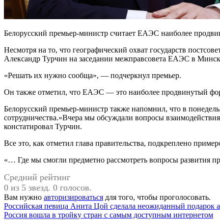
Белорусский премьер-министр считает ЕАЭС наиболее продви
Несмотря на то, что географический охват государств постсов
Александр Турчин на заседании межправсовета ЕАЭС в Минске,
«Решать их нужно сообща», — подчеркнул премьер.
Он также отметил, что ЕАЭС — это наиболее продвинутый фо
Белорусский премьер-министр также напомнил, что в понедельн
сотрудничества.»Вчера мы обсуждали вопросы взаимодействия 
констатировал Турчин.
Все это, как отметил глава правительства, подкреплено прим
«… Где мы смогли предметно рассмотреть вопросы развития пр
Средний рейтинг
0 из 5 звезд. 0 голосов.
Вам нужно
авторизироваться
для того, чтобы проголосовать.
Навигация
Российская певица Анита Цой сделала неожиданный подарок 
Россия вошла в тройку стран с самым доступным интернетом