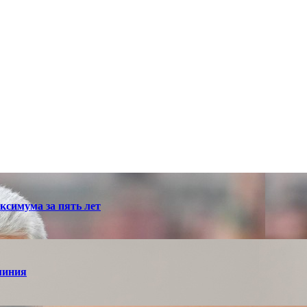
ксимума за пять лет
миния