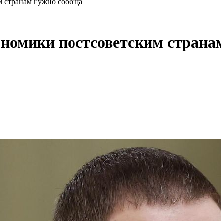
м странам нужно сообща
ономики постсоветским страна