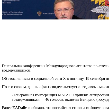
Генеральная конференция Международного агентства по атом
воздержавшихся.
Об этом написал в социальной сети X в пятницу, 19 сентября
По его словам, данный факт свидетельствует о «здравом смыс
«Генеральная конференция МАГАТЭ приняла антироссийскую резолюцию по ядерной безопасности на Украине 62 голосами „за“ (треть членов Агентства) при рекордном числе
воздержавшихся — 46 голосов, включая Венгрию (госуда
Ранее
EADaily
сообщало, что российская сторона информирова