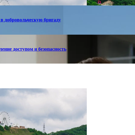
в добровольческую бригаду
ление доступом и безопасность