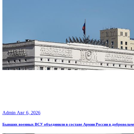
Admin
Авг 6, 2026
Бывших военных ВСУ объединили в составе Армии России в добровольч