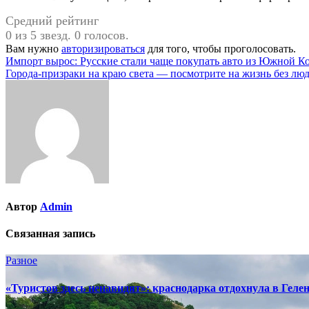
Средний рейтинг
0 из 5 звезд. 0 голосов.
Вам нужно
авторизироваться
для того, чтобы проголосовать.
Навигация
Импорт вырос: Русские стали чаще покупать авто из Южной К
Города-призраки на краю света — посмотрите на жизнь без лю
по
записям
Автор
Admin
Связанная запись
Разное
«Туристов здесь ненавидят»: краснодарка отдохнула в Геле