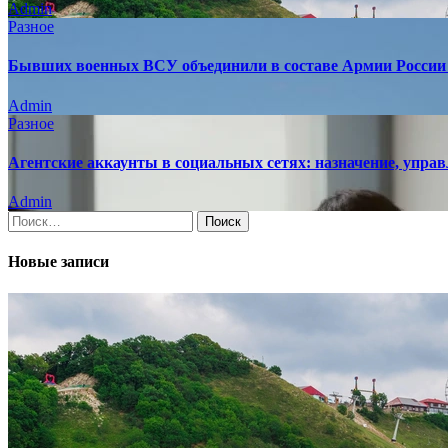
Admin
Разное
Бывших военных ВСУ объединили в составе Армии России 
Admin
Разное
Агентские аккаунты в социальных сетях: назначение, управ
Admin
Найти:
Новые записи