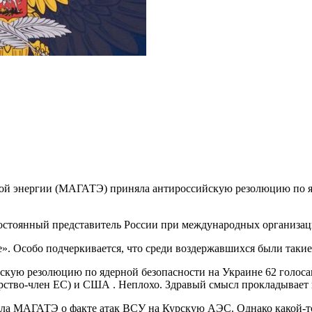
ной энергии (МАГАТЭ) приняла антироссийскую резолюцию по яд
 постоянный представитель России при международных организа
ле». Особо подчеркивается, что среди воздержавшихся были так
рство-член ЕС) и США . Неплохо. Здравый смысл прокладывает 
ла МАГАТЭ о факте атак ВСУ на Курскую АЭС. Однако какой-то