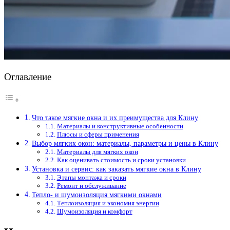
Оглавление
Что такое мягкие окна и их преимущества для Клину
Материалы и конструктивные особенности
Плюсы и сферы применения
Выбор мягких окон: материалы, параметры и цены в Клину
Материалы для мягких окон
Как оценивать стоимость и сроки установки
Установка и сервис: как заказать мягкие окна в Клину
Этапы монтажа и сроки
Ремонт и обслуживание
Тепло- и шумоизоляция мягкими окнами
Теплоизоляция и экономия энергии
Шумоизоляция и комфорт