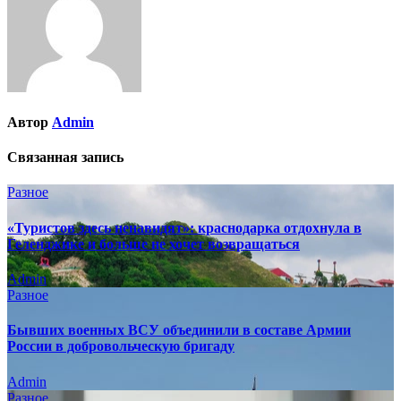
Автор
Admin
Связанная запись
Разное
«Туристов здесь ненавидят»: краснодарка отдохнула в
Геленджике и больше не хочет возвращаться
Admin
Разное
Бывших военных ВСУ объединили в составе Армии
России в добровольческую бригаду
Admin
Разное