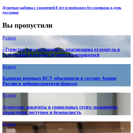
Душевые кабины с гарантией 8 лет и монтажом без силикона в день
доставки
Вы пропустили
Разное
«Туристов здесь ненавидят»: краснодарка отдохнула в
Геленджике и больше не хочет возвращаться
Разное
Бывших военных ВСУ объединили в составе Армии
России в добровольческую бригаду
Разное
Агентские аккаунты в социальных сетях: назначение,
управление доступом и безопасность
Разное