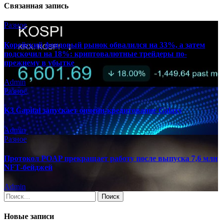
Связанная запись
Разное
Корейский фондовый рынок обвалился на 33%, а затем
подскочил на 18%: криптовалютные трейдеры по-
прежнему в убытке
Admin
Разное
K3 Capital запускает ончейн-кредитование Galaxy
Admin
Разное
Протокол POAP прекращает работу после выпуска 7,6 млн
NFT‑бейджей
Admin
Найти:
Новые записи