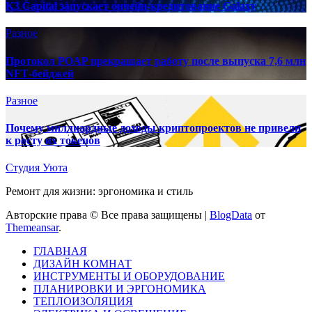
K3 Capital запускает ончейн-кредитование Galaxy
Разное
Протокол POAP прекращает работу после выпуска 7,6 млн
NFT‑бейджей
Разное
Почему миллиардные доходы криптопроектов не привели
к росту их токенов
Студия Уюта
Ремонт для жизни: эргономика и стиль
Авторские права © Все права защищены
|
BlogData
от
Themeansar
.
ГЛАВНАЯ
ДИЗАЙН КОМНАТ
ИНСТРУМЕНТЫ И ОБОРУДОВАНИЕ
ПЛАНИРОВКИ И ЭРГОНОМИКА
ТЕПЛОИЗОЛЯЦИЯ