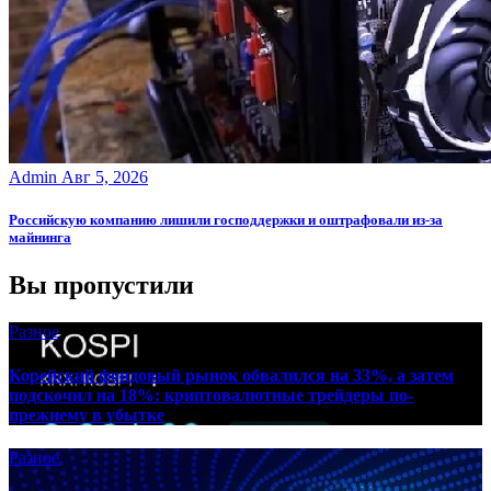
Admin
Авг 5, 2026
Российскую компанию лишили господдержки и оштрафовали из-за
майнинга
Вы пропустили
Разное
Корейский фондовый рынок обвалился на 33%, а затем
подскочил на 18%: криптовалютные трейдеры по-
прежнему в убытке
Разное