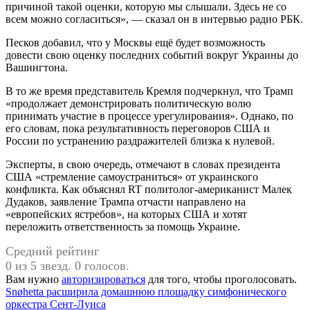
причиной такой оценки, которую мы слышали. Здесь не со
всем можно согласиться», — сказал он в интервью радио РБК.
Песков добавил, что у Москвы ещё будет возможность
довести свою оценку последних событий вокруг Украины до
Вашингтона.
В то же время представитель Кремля подчеркнул, что Трамп
«продолжает демонстрировать политическую волю
принимать участие в процессе урегулирования». Однако, по
его словам, пока результативность переговоров США и
России по устранению раздражителей близка к нулевой.
Эксперты, в свою очередь, отмечают в словах президента
США «стремление самоустраниться» от украинского
конфликта. Как объяснял RT политолог-американист Малек
Дудаков, заявление Трампа отчасти направлено на
«европейских ястребов», на которых США и хотят
переложить ответственность за помощь Украине.
Средний рейтинг
0 из 5 звезд. 0 голосов.
Вам нужно
авторизироваться
для того, чтобы проголосовать.
Навигация
Snøhetta расширила домашнюю площадку симфонического
оркестра Сент-Луиса