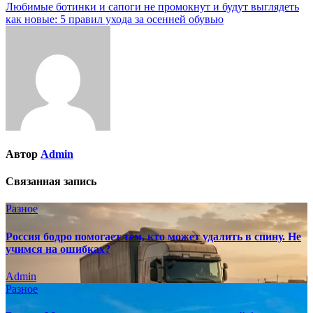
по
Любимые ботинки и сапоги не промокнут и будут выглядеть
записям
как новые: 5 правил ухода за осенней обувью
Автор
Admin
Связанная запись
Разное
Россия бодро помогает тем, кто может удалить в спину. Не
учимся на ошибках?
Admin
Разное