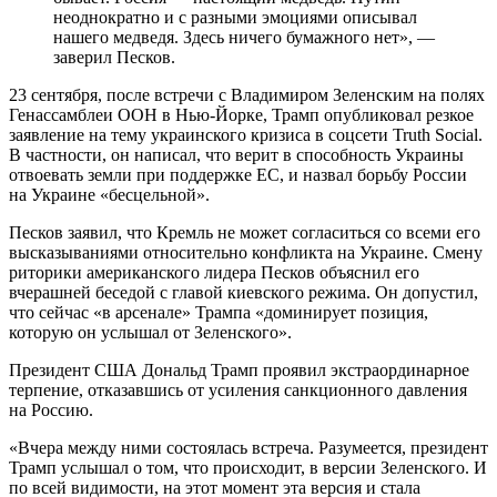
неоднократно и с разными эмоциями описывал
нашего медведя. Здесь ничего бумажного нет», —
заверил Песков.
23 сентября, после встречи с Владимиром Зеленским на полях
Генассамблеи ООН в Нью-Йорке, Трамп опубликовал резкое
заявление на тему украинского кризиса в соцсети Truth Social.
В частности, он написал, что верит в способность Украины
отвоевать земли при поддержке ЕС, и назвал борьбу России
на Украине «бесцельной».
Песков заявил, что Кремль не может согласиться со всеми его
высказываниями относительно конфликта на Украине. Смену
риторики американского лидера Песков объяснил его
вчерашней беседой с главой киевского режима. Он допустил,
что сейчас «в арсенале» Трампа «доминирует позиция,
которую он услышал от Зеленского».
Президент США Дональд Трамп проявил экстраординарное
терпение, отказавшись от усиления санкционного давления
на Россию.
«Вчера между ними состоялась встреча. Разумеется, президент
Трамп услышал о том, что происходит, в версии Зеленского. И
по всей видимости, на этот момент эта версия и стала