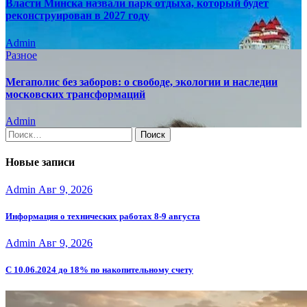
Власти Минска назвали парк отдыха, который будет
реконструирован в 2027 году
Admin
Разное
Мегаполис без заборов: о свободе, экологии и наследии
московских трансформаций
Admin
Найти:
Новые записи
Admin
Авг 9, 2026
Информация о технических работах 8-9 августа
Admin
Авг 9, 2026
С 10.06.2024 до 18% по накопительному счету