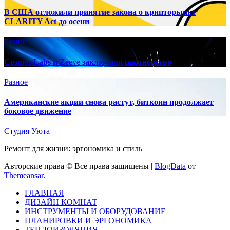
В США отложили принятие закона о крипторынке
CLARITY Act до осени
Разное
Cosmos Labs и Zeeve заключили партнерство
Разное
Американские акции снова растут, биткоин продолжает
боковое движение
Студия Уюта
Ремонт для жизни: эргономика и стиль
Авторские права © Все права защищены
|
BlogData
от
Themeansar
.
ГЛАВНАЯ
ДИЗАЙН КОМНАТ
ИНСТРУМЕНТЫ И ОБОРУДОВАНИЕ
ПЛАНИРОВКИ И ЭРГОНОМИКА
ТЕПЛОИЗОЛЯЦИЯ