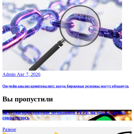
Admin
Авг 7, 2026
Он-чейн анализ криптовалют: когда биржевые резервы могут обмануть
Вы пропустили
За сутки предложение мемкоинов PEPE на биржах резко
сократилось
Разное