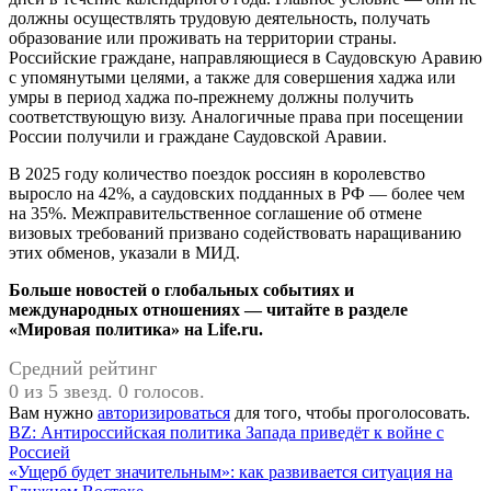
должны осуществлять трудовую деятельность, получать
образование или проживать на территории страны.
Российские граждане, направляющиеся в Саудовскую Аравию
с упомянутыми целями, а также для совершения хаджа или
умры в период хаджа по-прежнему должны получить
соответствующую визу. Аналогичные права при посещении
России получили и граждане Саудовской Аравии.
В 2025 году количество поездок россиян в королевство
выросло на 42%, а саудовских подданных в РФ — более чем
на 35%. Межправительственное соглашение об отмене
визовых требований призвано содействовать наращиванию
этих обменов, указали в МИД.
Больше новостей о глобальных событиях и
международных отношениях — читайте в разделе
«Мировая политика» на Life.ru.
Средний рейтинг
0 из 5 звезд. 0 голосов.
Вам нужно
авторизироваться
для того, чтобы проголосовать.
Навигация
BZ: Антироссийская политика Запада приведёт к войне с
Россией
по
«Ущерб будет значительным»: как развивается ситуация на