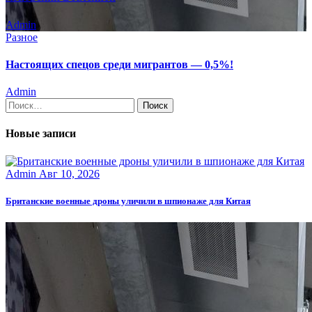
Admin
Разное
Настоящих спецов среди мигрантов — 0,5%!
Admin
Найти:
Новые записи
Admin
Авг 10, 2026
Британские военные дроны уличили в шпионаже для Китая