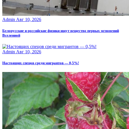
Admin
Авг 10, 2026
Белорусские и российские физики ищут вещество первых мгновений
Вселенной
Admin
Авг 10, 2026
Настоящих спецов среди мигрантов — 0,5%!