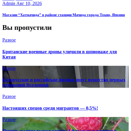
Admin
Авг 10, 2026
Магазин “Хатмачида” в районе станции Мачида города Токио, Япония
Вы пропустили
Разное
Британские военные дроны уличили в шпионаже для
Китая
Разное
Белорусские и российские физики ищут вещество первых
мгновений Вселенной
Разное
Настоящих спецов среди мигрантов — 0,5%!
Разное
Почему малина вырождается: 4 фатальные ошибки в