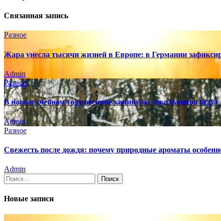
Связанная запись
Разное
Жара унесла тысячи жизней в Европе: в Германии зафикси
Admin
Разное
В новом учебном году осенние каникулы школьников будут
Admin
Разное
Свежесть после дождя: почему природные ароматы особенн
Admin
Найти:
Новые записи