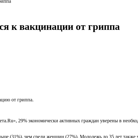
риппа
ся к вакцинации от гриппа
ацию от гриппа.
азета.Ru», 29% экономически активных граждан уверены в нео
ьше (31%), чем среди женщин (27%). Молодежь до 35 лет также