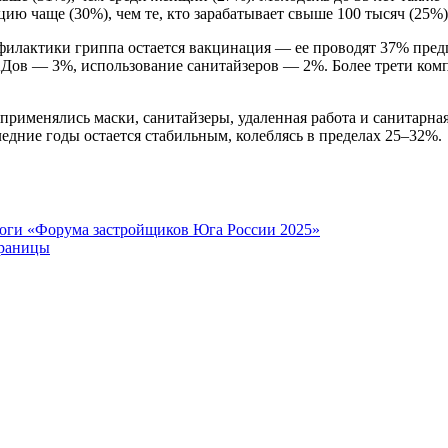
ию чаще (30%), чем те, кто зарабатывает свыше 100 тысяч (25%)
офилактики гриппа остается вакцинация — ее проводят 37% пр
Дов — 3%, использование санитайзеров — 2%. Более трети ком
применялись маски, санитайзеры, удаленная работа и санитарная
дние годы остается стабильным, колеблясь в пределах 25–32%.
итоги «Форума застройщиков Юга России 2025»
границы