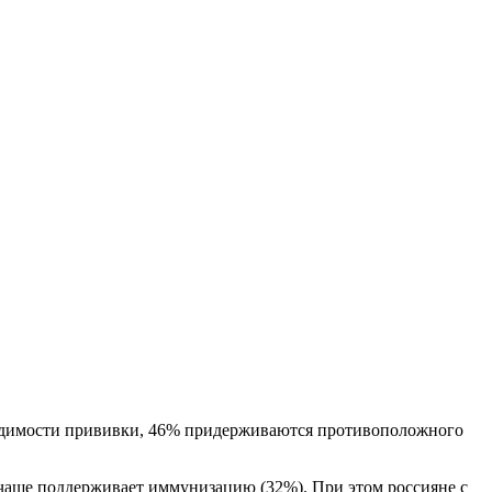
бходимости прививки, 46% придерживаются противоположного
 чаще поддерживает иммунизацию (32%). При этом россияне с