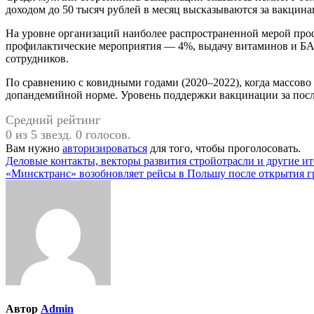
доходом до 50 тысяч рублей в месяц высказываются за вакцинац
На уровне организаций наиболее распространенной мерой пр
профилактические мероприятия — 4%, выдачу витаминов и БА
сотрудников.
По сравнению с ковидными годами (2020–2022), когда массово 
допандемийной норме. Уровень поддержки вакцинации за после
Средний рейтинг
0 из 5 звезд. 0 голосов.
Вам нужно
авторизироваться
для того, чтобы проголосовать.
Навигация
Деловые контакты, векторы развития стройотрасли и другие 
«Минсктранс» возобновляет рейсы в Польшу после открытия 
по
записям
Автор
Admin