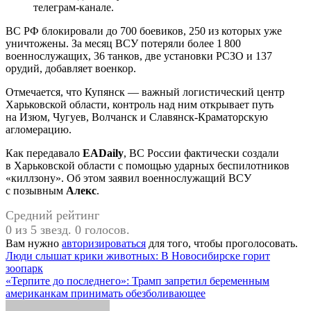
телеграм-канале.
ВС РФ блокировали до 700 боевиков, 250 из которых уже
уничтожены. За месяц ВСУ потеряли более 1 800
военнослужащих, 36 танков, две установки РСЗО и 137
орудий, добавляет военкор.
Отмечается, что Купянск — важный логистический центр
Харьковской области, контроль над ним открывает путь
на Изюм, Чугуев, Волчанск и Славянск-Краматорскую
агломерацию.
Как передавало
EADaily
, ВС России фактически создали
в Харьковской области с помощью ударных беспилотников
«киллзону». Об этом заявил военнослужащий ВСУ
с позывным
Алекс
.
Средний рейтинг
0 из 5 звезд. 0 голосов.
Вам нужно
авторизироваться
для того, чтобы проголосовать.
Навигация
Люди слышат крики животных: В Новосибирске горит
зоопарк
по
«Терпите до последнего»: Трамп запретил беременным
записям
американкам принимать обезболивающее