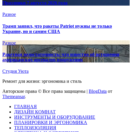
Праздники 7 августа 2026 года
Разное
Трамп заявил, что ракеты Patriot нужны не только
Украине, но и самим США
Разное
Ракетная недостаточность: что известно об истощении
американских арсеналов вооружения
Студия Уюта
Ремонт для жизни: эргономика и стиль
Авторские права © Все права защищены
|
BlogData
от
Themeansar
.
ГЛАВНАЯ
ДИЗАЙН КОМНАТ
ИНСТРУМЕНТЫ И ОБОРУДОВАНИЕ
ПЛАНИРОВКИ И ЭРГОНОМИКА
ТЕПЛОИЗОЛЯЦИЯ