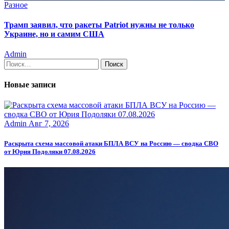
Разное
Трамп заявил, что ракеты Patriot нужны не только
Украине, но и самим США
Admin
Найти:
Новые записи
Admin
Авг 7, 2026
Раскрыта схема массовой атаки БПЛА ВСУ на Россию — сводка СВО
от Юрия Подоляки 07.08.2026