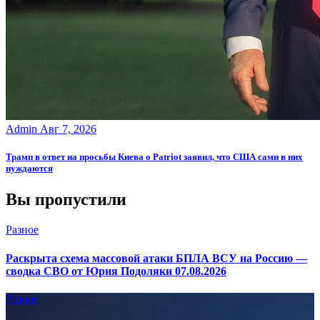
Admin
Авг 7, 2026
Трамп в ответ на просьбы Киева о Patriot заявил, что США сами в них
нуждаются
Вы пропустили
Разное
Раскрыта схема массовой атаки БПЛА ВСУ на Россию —
сводка СВО от Юрия Подоляки 07.08.2026
Разное