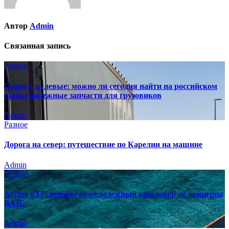
Автор
Admin
Связанная запись
Разное
Привет, нулевые: можно ли сегодня найти на российском
рынке надежные запчасти для грузовиков
Admin
Разное
Дорога на север: путешествие по Карелии на машине
Admin
Разное
Arcfox αT7: недорогой молодежный кроссовер от концерна
BAIC
Admin