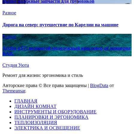
рынке надежные запчасти для грузовиков
Разное
Дорога на север: путешествие по Карелии на машине
Разное
Arcfox αT7: недорогой молодежный кроссовер от концерна
BAIC
Студия Уюта
Ремонт для жизни: эргономика и стиль
Авторские права © Все права защищены
|
BlogData
от
Themeansar
.
ГЛАВНАЯ
ДИЗАЙН КОМНАТ
ИНСТРУМЕНТЫ И ОБОРУДОВАНИЕ
ПЛАНИРОВКИ И ЭРГОНОМИКА
ТЕПЛОИЗОЛЯЦИЯ
ЭЛЕКТРИКА И ОСВЕЩЕНИЕ