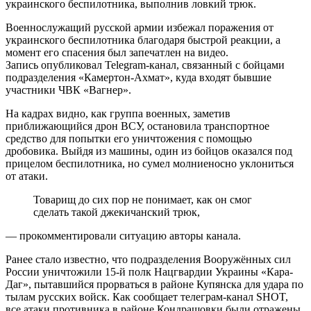
украинского беспилотника, выполнив ловкий трюк.
Военнослужащий русской армии избежал поражения от
украинского беспилотника благодаря быстрой реакции, а
момент его спасения был запечатлен на видео.
Запись опубликовал Telegram-канал, связанный с бойцами
подразделения «Камертон-Ахмат», куда входят бывшие
участники ЧВК «Вагнер».
На кадрах видно, как группа военных, заметив
приближающийся дрон ВСУ, остановила транспортное
средство для попытки его уничтожения с помощью
дробовика. Выйдя из машины, один из бойцов оказался под
прицелом беспилотника, но сумел молниеносно уклониться
от атаки.
Товарищ до сих пор не понимает, как он смог
сделать такой джекичанский трюк,
— прокомментировали ситуацию авторы канала.
Ранее стало известно, что подразделения Вооружённых сил
России уничтожили 15-й полк Нацгвардии Украины «Кара-
Даг», пытавшийся прорваться в районе Купянска для удара по
тылам русских войск. Как сообщает телеграм-канал SHOT,
все атаки противника в районе Кондрашовки были отражены