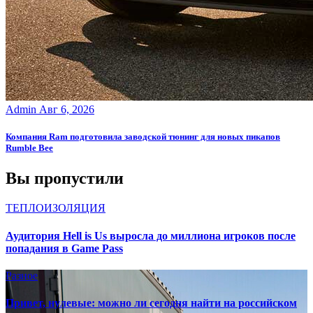
Admin
Авг 6, 2026
Компания Ram подготовила заводской тюнинг для новых пикапов
Rumble Bee
Вы пропустили
ТЕПЛОИЗОЛЯЦИЯ
Аудитория Hell is Us выросла до миллиона игроков после
попадания в Game Pass
Разное
Привет, нулевые: можно ли сегодня найти на российском