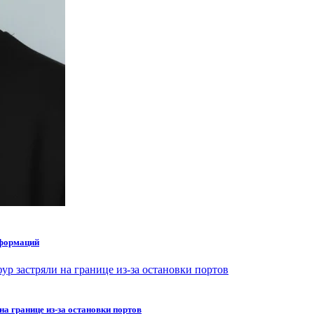
сформаций
на границе из-за остановки портов