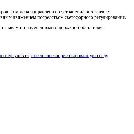
ров. Эта мера направлена на устранение оползневых
сивным движением посредством светофорного регулирования.
ми знаками и изменениями в дорожной обстановке.
ли первую в стране человекоориентированную среду