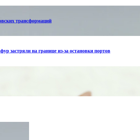
сковских трансформаций
фур застряли на границе из-за остановки портов