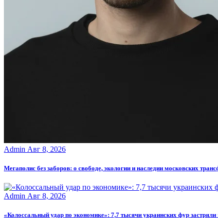
Admin
Авг 8, 2026
Мегаполис без заборов: о свободе, экологии и наследии московских тран
Admin
Авг 8, 2026
«Колоссальный удар по экономике»: 7,7 тысячи украинских фур застряли 