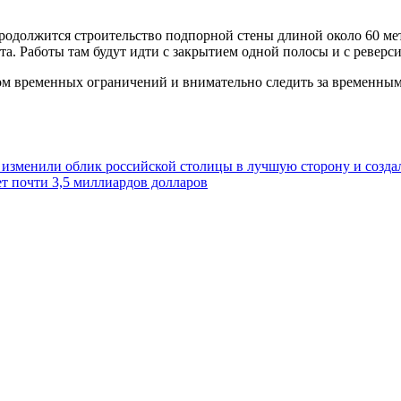
родолжится строительство подпорной стены длиной около 60 мет
та. Работы там будут идти с закрытием одной полосы и с ревер
том временных ограничений и внимательно следить за временны
 изменили облик российской столицы в лучшую сторону и созда
т почти 3,5 миллиардов долларов