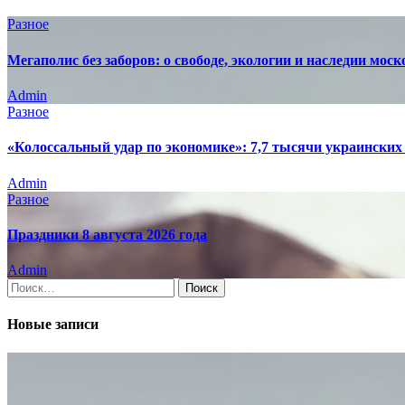
Разное
Мегаполис без заборов: о свободе, экологии и наследии мо
Admin
Разное
«Колоссальный удар по экономике»: 7,7 тысячи украинских 
Admin
Разное
Праздники 8 августа 2026 года
Admin
Найти:
Новые записи