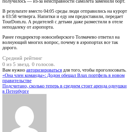
получилось — из-за неисправности самолета заменили борт.
В результате вместо 04:05 среды люди отправились на курорт
в 03:58 четверга. Напитки и еду им предоставили, передает
TourDom.ru. А родителей с детьми даже разместили в отеле
неподалеку от аэропорта.
Ранее гендиректор новосибирского Толмачево ответил на
волнующий многих вопрос, почему в аэропортах все так
дорого.
Средний рейтинг
0 из 5 звезд. 0 голосов.
Вам нужно
авторизироваться
для того, чтобы проголосовать.
Навигация
«Она член команды»: Додон обещал Влах портфель в новом
правительстве
по
Подсчитано, сколько теперь в среднем стоит аренда однушки
записям
в Петербурге