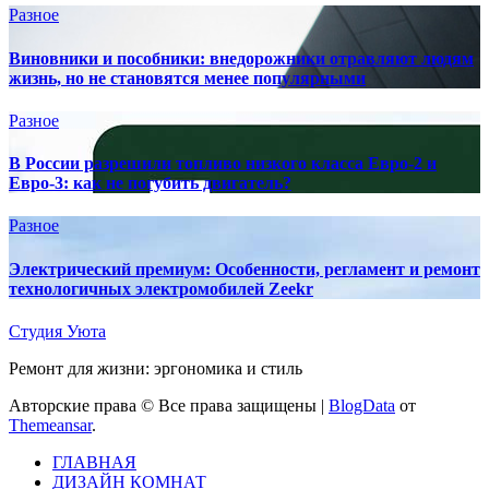
Разное
Виновники и пособники: внедорожники отравляют людям
жизнь, но не становятся менее популярными
Разное
В России разрешили топливо низкого класса Евро-2 и
Евро-3: как не погубить двигатель?
Разное
Электрический премиум: Особенности, регламент и ремонт
технологичных электромобилей Zeekr
Студия Уюта
Ремонт для жизни: эргономика и стиль
Авторские права © Все права защищены
|
BlogData
от
Themeansar
.
ГЛАВНАЯ
ДИЗАЙН КОМНАТ