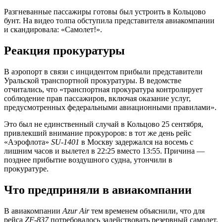
Разгневанные пассажиры готовы был устроить в Кольцово
бунт. На видео толпа обступила представителя авиакомпании
и скандировала: «Самолет!».
Реакция прокуратуры
В аэропорт в связи с инцидентом прибыли представители
Уральской транспортной прокуратуры. В ведомстве
отчитались, что «транспортная прокуратура контролирует
соблюдение прав пассажиров, включая оказание услуг,
предусмотренных федеральными авиационными правилами».
Это был не единственный случай в Кольцово 25 сентября,
привлекший внимание прокуроров: в тот же день рейс
«Аэрофлота»
SU-1401
в Москву задержался на восемь с
лишним часов и вылетел в 22:25 вместо 13:55. Причина —
позднее прибытие воздушного судна, утончили в
прокуратуре.
Что предприняли в авиакомпании
В авиакомпании
Azur Air
тем временем объяснили, что для
рейса
ZF-837
потребовалось задействовать резервный самолет,