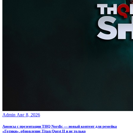
Admin
Авг 8, 2026
Анонсы с презентации THQ Nordic — новый контент для ремейка
«Готики», обновление Titan Quest II и не только