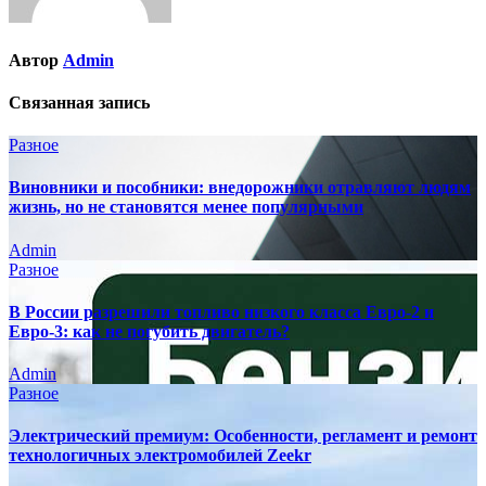
Автор
Admin
Связанная запись
Разное
Виновники и пособники: внедорожники отравляют людям
жизнь, но не становятся менее популярными
Admin
Разное
В России разрешили топливо низкого класса Евро-2 и
Евро-3: как не погубить двигатель?
Admin
Разное
Электрический премиум: Особенности, регламент и ремонт
технологичных электромобилей Zeekr