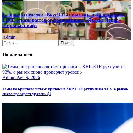
Разное
Главное за неделю: «ВкусВилл» выходит в Калининград,
LIMÉ отказывается от франчайзинга, «Яндекс Лавка»
открывает кафе
Admin
Найти:
Новые записи
Admin
Авг 9, 2026
Темы по криптовалютам: притоки в XRP-ETF рухнули на 93%, а рынок
снова проверяет уровень $1