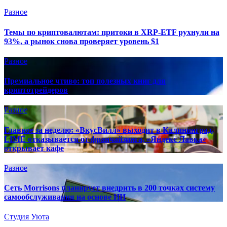
Разное
Темы по криптовалютам: притоки в XRP-ETF рухнули на
93%, а рынок снова проверяет уровень $1
Разное
Премиальное чтиво: топ полезных книг для
криптотрейдеров
Разное
Главное за неделю: «ВкусВилл» выходит в Калининград,
LIMÉ отказывается от франчайзинга, «Яндекс Лавка»
открывает кафе
Разное
Сеть Morrisons планирует внедрить в 200 точках систему
самообслуживания на основе ИИ
Студия Уюта