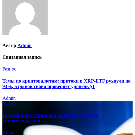
Автор
Admin
Связанная запись
Разное
Темы по криптовалютам: притоки в XRP-ETF рухнули на
93%, а рынок снова проверяет уровень $1
Admin
Разное
Премиальное чтиво: топ полезных книг для
криптотрейдеров
Admin