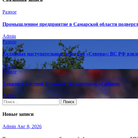
Разное
Промышленное предприятие в Самарской области подверг
Admin
Разное
Активные наступательные действия «Севера»: ВС РФ взяли
Admin
Разное
Хоккеист Евгений Кузнецов стал игроком «Сибири»
Admin
Найти:
Новые записи
Admin
Авг 8, 2026