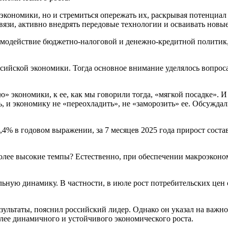
экономики, но и стремиться опережать их, раскрывая потенциал
связи, активно внедрять передовые технологии и осваивать нов
имодействие бюджетно-налоговой и денежно-кредитной политик,
сийской экономики. Тогда основное внимание уделялось вопрос
ю» экономики, к ее, как мы говорили тогда, «мягкой посадке».
 и экономику не «переохладить», не «заморозить» ее. Обсуждал
% в годовом выражении, за 7 месяцев 2025 года прирост состав
более высокие темпы? Естественно, при обеспечении макроэкон
ную динамику. В частности, в июле рост потребительских цен с
зультаты, пояснил российский лидер. Однако он указал на важ
лее динамичного и устойчивого экономического роста.