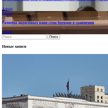
Admin
Разное
Размеры акриловых ванн семи брендов в сравнении
Admin
Найти:
Новые записи