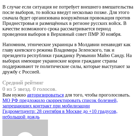
В случае если ситуация не потребует внешнего вмешательства
после выборов, то войска введут несколько позже. Для этого
сначала будет организована вооружённая провокация против
Приднестровья и размещённых в регионе русских войск. В
качестве возможного срока рассматривается период
проведения выборов в Верховный совет ПМР 30 ноября.
Напомним, этнические украинцы в Молдавии ненавидят как
главу киевского режима Владимира Зеленского, так и
президента республики гражданку Румынии Майю Санду. На
выборах имеющие украинские корни граждане страны
поддерживают те политические силы, которые выступают за
дружбу с Россией.
Средний рейтинг
0 из 5 звезд. 0 голосов.
Вам нужно
авторизироваться
для того, чтобы проголосовать.
Навигация
МО РФ предложило скорректировать список болезней,
запрещающих контракт при мобилизации
по
Гидрометцентр: 28 сентября в Москве до +10 градусов,
записям
небольшой дождь