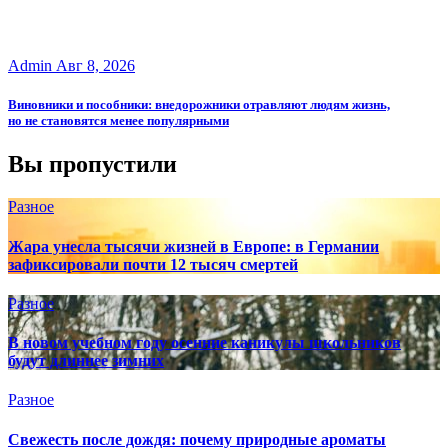
Admin
Авг 8, 2026
Виновники и пособники: внедорожники отравляют людям жизнь,
но не становятся менее популярными
Вы пропустили
Разное
Жара унесла тысячи жизней в Европе: в Германии
зафиксировали почти 12 тысяч смертей
Разное
В новом учебном году осенние каникулы школьников
будут длиннее зимних
Разное
Свежесть после дождя: почему природные ароматы