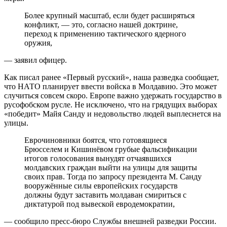
Более крупный масштаб, если будет расширяться
конфликт, — это, согласно нашей доктрине,
переход к применению тактического ядерного
оружия,
— заявил офицер.
Как писал ранее «Первый русский», наша разведка сообщает,
что НАТО планирует ввести войска в Молдавию. Это может
случиться совсем скоро. Европе важно удержать государство в
русофобском русле. Не исключено, что на грядущих выборах
«победит» Майя Санду и недовольство людей выплеснется на
улицы.
Еврочиновники боятся, что готовящиеся
Брюсселем и Кишинёвом грубые фальсификации
итогов голосования вынудят отчаявшихся
молдавских граждан выйти на улицы для защиты
своих прав. Тогда по запросу президента М. Санду
вооружённые силы европейских государств
должны будут заставить молдаван смириться с
диктатурой под вывеской евродемократии,
— сообщило пресс-бюро Службы внешней разведки России.