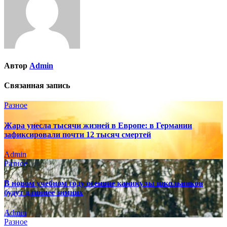
Автор
Admin
Связанная запись
Разное
Жара унесла тысячи жизней в Европе: в Германии
зафиксировали почти 12 тысяч смертей
Admin
Разное
В новом учебном году осенние каникулы школьников
будут длиннее зимних
Admin
Разное