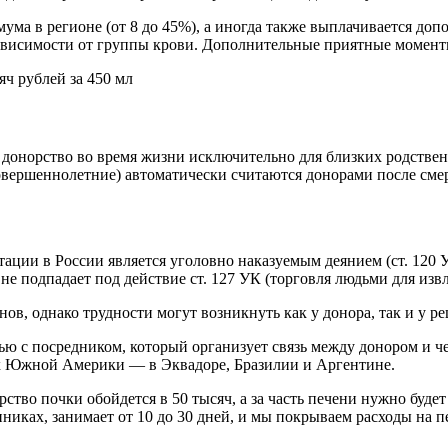
ма в регионе (от 8 до 45%), а иногда также выплачивается доп
 зависимости от группы крови. Дополнительные приятные момент
яч рублей за 450 мл
 донорство во время жизни исключительно для близких родствен
овершеннолетние) автоматически считаются донорами после смер
ции в России является уголовно наказуемым деянием (ст. 120 У
 не подпадает под действие ст. 127 УК (торговля людьми для изв
ов, однако трудности могут возникнуть как у донора, так и у р
ью с посредником, который организует связь между донором и ч
нах Южной Америки — в Эквадоре, Бразилии и Аргентине.
ках, занимает от 10 до 30 дней, и мы покрываем расходы на 