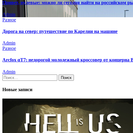
Привет, нулевые: можно ли сегодня найти на российском р
Admin
Разное
Дорога на север: путешествие по Карелии на машине
Admin
Разное
Arcfox αT7: недорогой молодежный кроссовер от концерна
Admin
Найти:
Новые записи