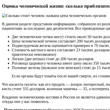
Оценка человеческой жизни: сколько приблизител
В данном разделе представим информацию, собранную из разли
пациентами за последние два десятилетия. Все приведенные 
Две человеческие почки могут стоить около 50 тысяч дол
Цена человеческой печени составляет 200 тысяч долларо
Поджелудочная железа оценивается примерно в 70 тысяч
Стоимость костного мозга составляет 23 тысячи долларов 
практически невозможно)
Легкие (две штуки) стоят до 200 тысяч долларов
Роговица здорового человека имеет цену около 350 тысяч
Половые железы (мужские или женские) стоят до 15 тыся
Если органы будут изъяты после вашей смерти, их стоимо
Что касается скелета: как его продать — вопрос интересный, н
кисть стоит 335 долларов, коленная чашечка — 35, а полчереп
Владение человеческими костями в России не является админи
откуда они у вас появились.
Популярные материалы
Новинки авто 2026Лучшие зимние 