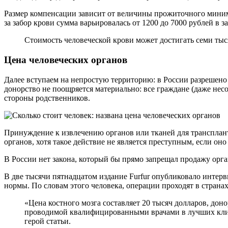
Размер компенсации зависит от величины прожиточного миниму
за забор крови сумма варьировалась от 1200 до 7000 рублей в
Стоимость человеческой крови может достигать семи тыс
Цена человеческих органов
Далее вступаем на непростую территорию: в России разрешено
донорство не поощряется материально: все граждане (даже нес
стороны родственников.
Принуждение к извлечению органов или тканей для транспланта
органов, хотя такое действие не является преступным, если оно
В России нет закона, который бы прямо запрещал продажу орган
В две тысячи пятнадцатом издание Furfur опубликовало интерв
нормы. По словам этого человека, операции проходят в стра
«Цена костного мозга составляет 20 тысяч долларов, донорство почки обойдется в 50 тысяч, а за часть печени нужно будет заплатить 60 тысяч. Реабилитация после операции,
проводимой квалифицированными врачами в лучших клини
герой статьи.