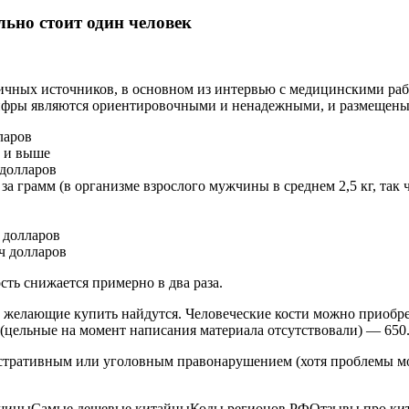
ьно стоит один человек
чных источников, в основном из интервью с медицинскими рабо
цифры являются ориентировочными и ненадежными, и размещены 
ларов
в и выше
 долларов
за грамм (в организме взрослого мужчины в среднем 2,5 кг, так
 долларов
ч долларов
сть снижается примерно в два раза.
о желающие купить найдутся. Человеческие кости можно приобрест
а (цельные на момент написания материала отсутствовали) — 650
стративным или уголовным правонарушением (хотя проблемы мог
шиныСамые дешевые китайцыКоды регионов РФОтзывы про кит