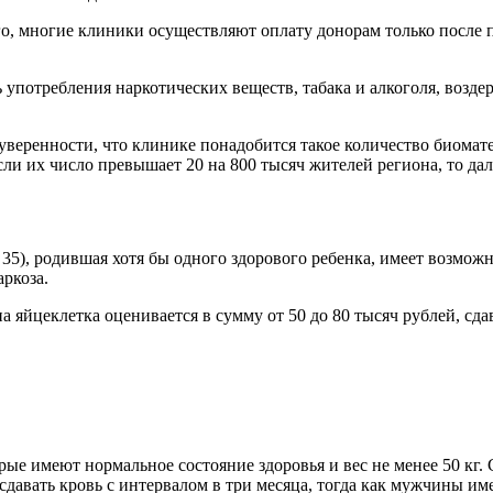
го, многие клиники осуществляют оплату донорам только после 
употребления наркотических веществ, табака и алкоголя, воздер
т уверенности, что клинике понадобится такое количество биомат
сли их число превышает 20 на 800 тысяч жителей региона, то д
о 35), родившая хотя бы одного здорового ребенка, имеет возмож
ркоза.
яйцеклетка оценивается в сумму от 50 до 80 тысяч рублей, сдава
рые имеют нормальное состояние здоровья и вес не менее 50 кг
сдавать кровь с интервалом в три месяца, тогда как мужчины им