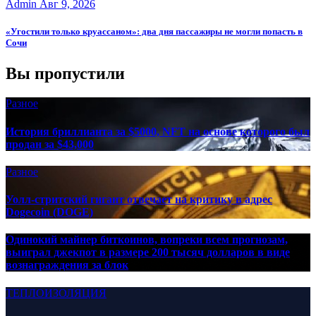
Admin
Авг 9, 2026
«Угостили только круассаном»: два дня пассажиры не могли попасть в
Сочи
Вы пропустили
Разное
История бриллианта за $5000, NFT на основе которого был
продан за $43,000
Разное
Уолл-стритский гигант отвечает на критику в адрес
Dogecoin (DOGE)
Одинокий майнер биткоинов, вопреки всем прогнозам,
выиграл джекпот в размере 200 тысяч долларов в виде
вознаграждения за блок
ТЕПЛОИЗОЛЯЦИЯ