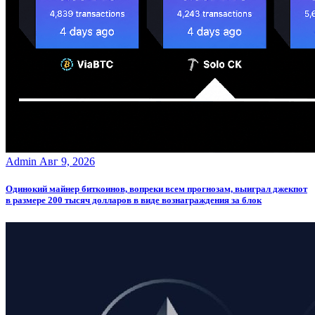
Admin
Авг 9, 2026
Одинокий майнер биткоинов, вопреки всем прогнозам, выиграл джекпот
в размере 200 тысяч долларов в виде вознаграждения за блок