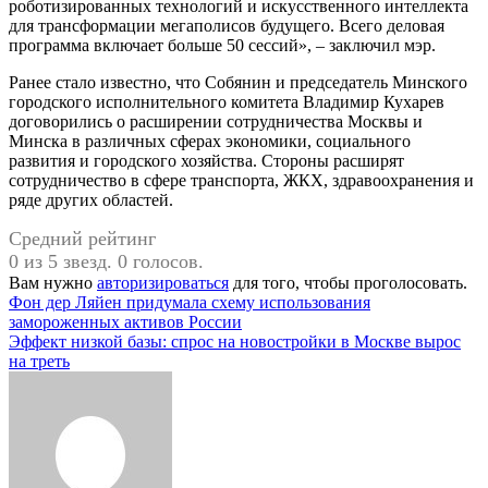
роботизированных технологий и искусственного интеллекта
для трансформации мегаполисов будущего. Всего деловая
программа включает больше 50 сессий», – заключил мэр.
Ранее стало известно, что Собянин и председатель Минского
городского исполнительного комитета Владимир Кухарев
договорились о расширении сотрудничества Москвы и
Минска в различных сферах экономики, социального
развития и городского хозяйства. Стороны расширят
сотрудничество в сфере транспорта, ЖКХ, здравоохранения и
ряде других областей.
Средний рейтинг
0 из 5 звезд. 0 голосов.
Вам нужно
авторизироваться
для того, чтобы проголосовать.
Навигация
Фон дер Ляйен придумала схему использования
замороженных активов России
по
Эффект низкой базы: спрос на новостройки в Москве вырос
записям
на треть