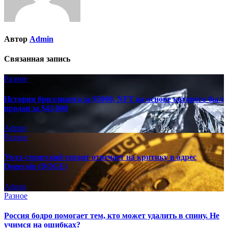
Автор
Admin
Связанная запись
Разное
История бриллианта за $5000, NFT на основе которого был
продан за $43,000
Admin
Разное
Уолл-стритский гигант отвечает на критику в адрес
Dogecoin (DOGE)
Admin
Разное
Россия бодро помогает тем, кто может удалить в спину. Не
учимся на ошибках?