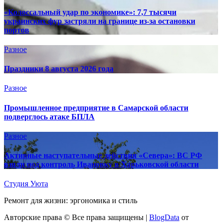
«Колоссальный удар по экономике»: 7,7 тысячи
украинских фур застряли на границе из-за остановки
портов
Разное
Праздники 8 августа 2026 года
Разное
Промышленное предприятие в Самарской области
подверглось атаке БПЛА
Разное
Активные наступательные действия «Севера»: ВС РФ
взяли под контроль Ивановку в Харьковской области
Студия Уюта
Ремонт для жизни: эргономика и стиль
Авторские права © Все права защищены
|
BlogData
от