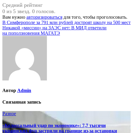
Средний рейтинг
0 из 5 звезд. 0 голосов.
Вам нужно
авторизироваться
для того, чтобы проголосовать.
Навигация
В Симферополе за 791 млн рублей достроят школу на 500 мест
Никакой «миссии» на ЗАЭС нет: В МИД ответили
по
на поползновения МАГАТЭ
записям
Автор
Admin
Связанная запись
Разное
«Колоссальный удар по экономике»: 7,7 тысячи
украинских фур застряли на границе из-за остановки