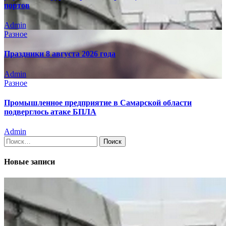
портов
Admin
Разное
Праздники 8 августа 2026 года
Admin
Разное
Промышленное предприятие в Самарской области
подверглось атаке БПЛА
Admin
Найти:
Новые записи