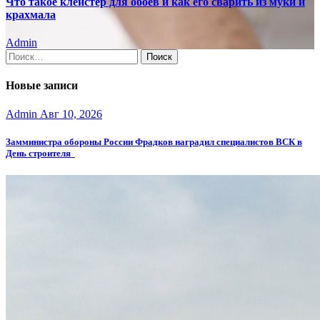
Что такое клейстер для обоев и как его сварить из муки и
крахмала
Admin
Найти:
Новые записи
Admin
Авг 10, 2026
Замминистра обороны России Фрадков наградил специалистов ВСК в
День строителя