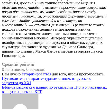
элементы, добавив к ним тонкие современные акценты.
«Вместо того, чтобы навязывать пространству совершенно
новую идентичность, мы хотели создать диалог между
прошлым и настоящим, отражающий фирменный визуальный
язык Acne Studios: утонченный и концептуально
многослойный»,
— отмечают дизайнеры. В результате такого
подхода позолоченная лепнина и мраморные камины
сочетаются с матовыми алюминиевыми поверхностями и
минималистичной мебелью. Интерьер украшают тщательно
подобранные произведения искусства и объекты: среди них
скульптура британского художника Дэниела Сильвера,
диваны по дизайну Макса Лэмба и мебель авторства Лукаса
Гшвандтнера.
Средний рейтинг
0 из 5 звезд. 0 голосов.
Вам нужно
авторизироваться
для того, чтобы проголосовать.
Навигация
Путеводитель по архитектурным стилям: от русского
зодчества до XXI
по
Ефимов рассказал о планах по реализации 11 опубликованных
записям
в августе проектов КРТ