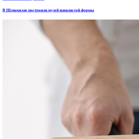
В Шэньчжэне построили музей извилистой формы