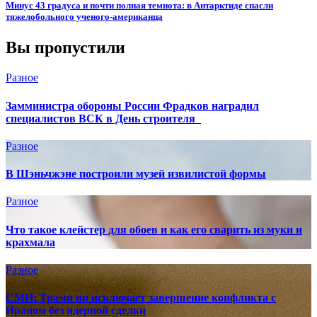
Минус 43 градуса и почти полная темнота: в Антарктиде спасли
тяжелобольного ученого-американца
Вы пропустили
Разное
Замминистра обороны России Фрадков наградил
специалистов ВСК в День строителя
Разное
В Шэньчжэне построили музей извилистой формы
Разное
Что такое клейстер для обоев и как его сварить из муки и
крахмала
Разное
СМИ: Трамп ни исключает завершение конфликта с
Ираном без ядерной сделки