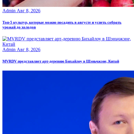
Admin
Авг 8, 2026
Топ-5 культур, которые можно посадить в августе и успеть собрать
урожай до холодов
Admin
Авг 8, 2026
MVRDV представляет арт-деревню Бихайлоу в Шэньчжэне, Китай