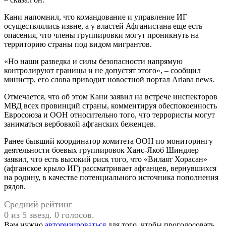
Кани напомнил, что командование и управление ИГ
осуществлялись извне, а у властей Афганистана еще есть
опасения, что члены группировки могут проникнуть на
территорию страны под видом мигрантов.
«Но наши разведка и силы безопасности напрямую
контролируют границы и не допустят этого», – сообщил
министр, его слова приводит новостной портал Ariana news.
Отмечается, что об этом Кани заявил на встрече инспекторов
МВД всех провинций страны, комментируя обеспокоенность
Евросоюза и ООН относительно того, что террористы могут
заниматься вербовкой афганских беженцев.
Ранее бывший координатор комитета ООН по мониторингу
деятельности боевых группировок Ханс-Якоб Шиндлер
заявил, что есть высокий риск того, что «Вилаят Хорасан»
(афганское крыло ИГ) рассматривает афганцев, вернувшихся
на родину, в качестве потенциального источника пополнения
рядов.
Средний рейтинг
0 из 5 звезд. 0 голосов.
Вам нужно
авторизироваться
для того, чтобы проголосовать.