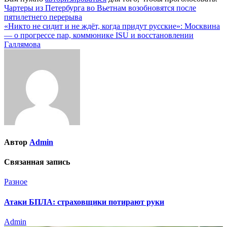
Навигация
Чартеры из Петербурга во Вьетнам возобновятся после
пятилетнего перерыва
по
«Никто не сидит и не ждёт, когда придут русские»: Москвина
записям
— о прогрессе пар, коммюнике ISU и восстановлении
Галлямова
Автор
Admin
Связанная запись
Разное
Атаки БПЛА: страховщики потирают руки
Admin