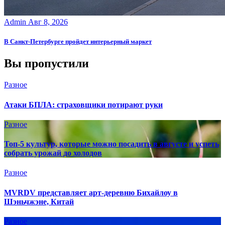
Admin
Авг 8, 2026
В Санкт-Петербурге пройдет интерьерный маркет
Вы пропустили
Разное
Атаки БПЛА: страховщики потирают руки
Разное
Топ-5 культур, которые можно посадить в августе и успеть
собрать урожай до холодов
Разное
MVRDV представляет арт-деревню Бихайлоу в
Шэньчжэне, Китай
Разное