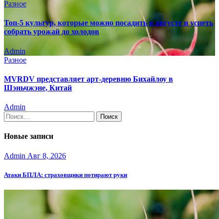
Разное
Топ-5 культур, которые можно посадить в августе и успеть
собрать урожай до холодов
Admin
Разное
MVRDV представляет арт-деревню Бихайлоу в
Шэньчжэне, Китай
Admin
Найти:
Новые записи
Admin
Авг 8, 2026
Атаки БПЛА: страховщики потирают руки