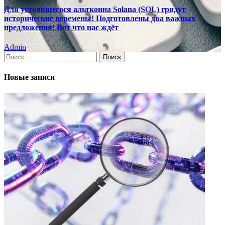
Для устоявшегося альткоина Solana (SOL) грядут
исторические перемены! Подготовлены два важных
предложения! Вот что нас ждёт
Admin
Найти:
Новые записи