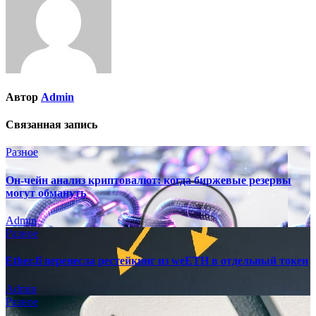
Автор
Admin
Связанная запись
Разное
Он-чейн анализ криптовалют: когда биржевые резервы
могут обмануть
Admin
Разное
Ether.fi перенесла рестейкинг из weETH в отдельный токен
Admin
Разное