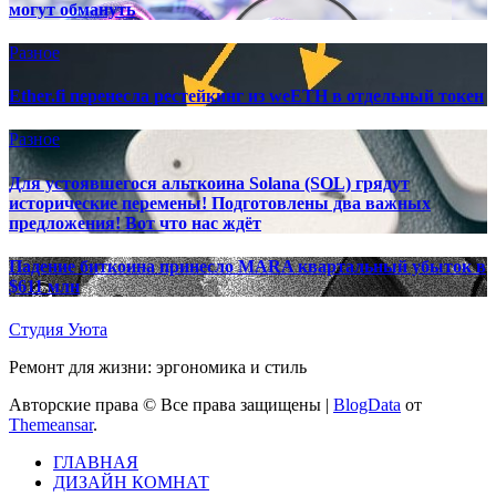
могут обмануть
Разное
Ether.fi перенесла рестейкинг из weETH в отдельный токен
Разное
Для устоявшегося альткоина Solana (SOL) грядут
исторические перемены! Подготовлены два важных
предложения! Вот что нас ждёт
Падение биткоина принесло MARA квартальный убыток в
$611 млн
Студия Уюта
Ремонт для жизни: эргономика и стиль
Авторские права © Все права защищены
|
BlogData
от
Themeansar
.
ГЛАВНАЯ
ДИЗАЙН КОМНАТ