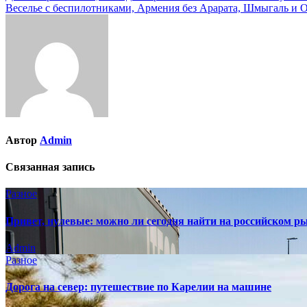
Веселье с беспилотниками, Армения без Арарата, Шмыгаль и О
по
записям
Автор
Admin
Связанная запись
Разное
Привет, нулевые: можно ли сегодня найти на российском р
Admin
Разное
Дорога на север: путешествие по Карелии на машине