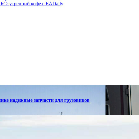
БС: утренний кофе с EADaily
ынке надежные запчасти для грузовиков