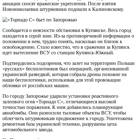
авиации сносят вражеские укрепления. После взятия
Новониколаевки штурмовики подошли к Калиновскому.
Сообщается о неясности обстановки в Купянске. Весь город
находится в серой зоне. Из-за противоречивой информации о
положении в нем, трудно понять, насколько он близок к
освобождению. Стало известно, что в сражении за Купянск
идет вытеснение ВСУ со станции Купянск-Южный.
Подтвердились подозрения, что залет на территорию Польши
«русских» беспилотников был операцией, организованной
украинской разведкой, которая собрала дроны похожие на
наши беспилотники, использовав для этой провокации
обломки от российских машин.
По городу Запорожье ударили установки реактивного
залпового огня «Торнадо С», отличающиеся высокой
точностью поражения. К ним добавились планирующие
авиабомбы. Они разносили тыловые объекты ВСУ, чтобы
облегчить штурмовикам продвижение к городу. Уничтожена
ремонтная база украинской техники, разрушены цеха
автомобильного завода.