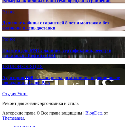
Размеры акриловых ванн семи брендов в сравнении
Разное
Душевые кабины с гарантией 8 лет и монтажом без
силикона в день доставки
Разное
Палатки для МЧС: наличие, сертификация, реестр и
доставка по России и СНГ
ТЕПЛОИЗОЛЯЦИЯ
Аудитория Hell is Us выросла до миллиона игроков после
попадания в Game Pass
Студия Уюта
Ремонт для жизни: эргономика и стиль
Авторские права © Все права защищены
|
BlogData
от
Themeansar
.