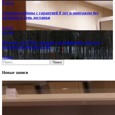
Разное
Душевые кабины с гарантией 8 лет и монтажом без
силикона в день доставки
Admin
Разное
Палатки для МЧС: наличие, сертификация, реестр и
доставка по России и СНГ
Admin
Найти:
Новые записи