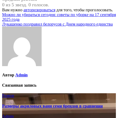
0 из 5 звезд. 0 голосов.
Вам нужно
авторизироваться
для того, чтобы проголосовать.
Навигация
Можно ли убираться сегодня: советы по уборке на 17 сентября
2025 года
по
Лукашенко поздравил белорусов с Днем народного единства
записям
Автор
Admin
Связанная запись
Разное
Размеры акриловых ванн семи брендов в сравнении
Admin