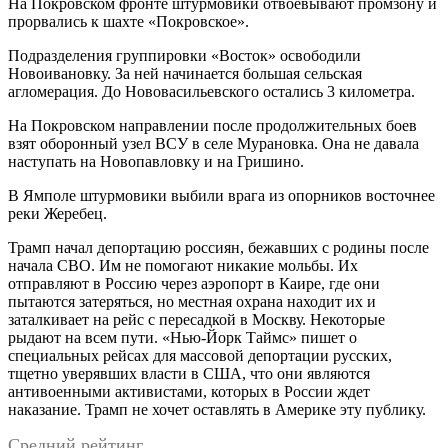
На Покровском фронте штурмовики отвоевывают промзону и
прорвались к шахте «Покровское».
Подразделения группировки «Восток» освободили
Новоивановку. За ней начинается большая сельская
агломерация. До Нововасильевского остались 3 километра.
На Покровском направлении после продолжительных боев
взят оборонный узел ВСУ в селе Мурановка. Она не давала
наступать на Новопавловку и на Гришино.
В Ямполе штурмовики выбили врага из опорников восточнее
реки Жеребец.
Трамп начал депортацию россиян, бежавших с родины после
начала СВО. Им не помогают никакие мольбы. Их
отправляют в Россию через аэропорт в Каире, где они
пытаются затеряться, но местная охрана находит их и
заталкивает на рейс с пересадкой в Москву. Некоторые
рыдают на всем пути. «Нью-Йорк Таймс» пишет о
специальных рейсах для массовой депортации русских,
тщетно уверявших власти в США, что они являются
антивоенными активистами, которых в России ждет
наказание. Трамп не хочет оставлять в Америке эту публику.
Средний рейтинг