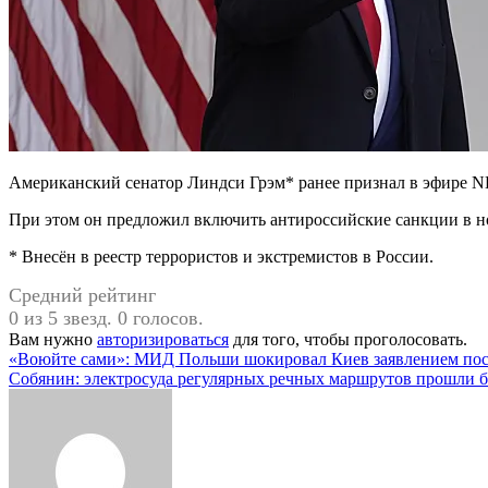
Американский сенатор Линдси Грэм* ранее признал в эфире NB
При этом он предложил включить антироссийские санкции в н
* Внесён в реестр террористов и экстремистов в России.
Средний рейтинг
0 из 5 звезд. 0 голосов.
Вам нужно
авторизироваться
для того, чтобы проголосовать.
Навигация
«Воюйте сами»: МИД Польши шокировал Киев заявлением пос
Собянин: электросуда регулярных речных маршрутов прошли б
по
записям