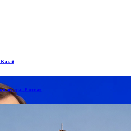
 Китай
го центра «Россия»