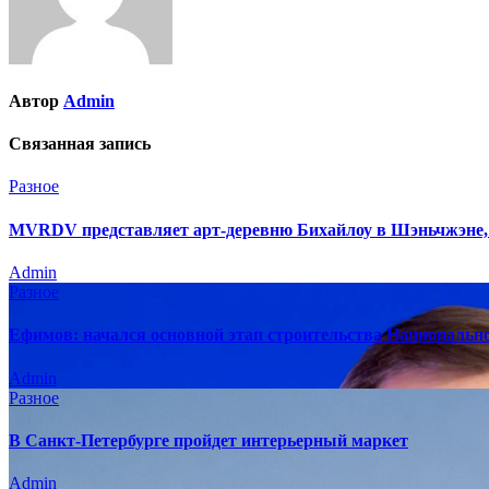
Автор
Admin
Связанная запись
Разное
MVRDV представляет арт-деревню Бихайлоу в Шэньчжэне,
Admin
Разное
Ефимов: начался основной этап строительства Национально
Admin
Разное
В Санкт-Петербурге пройдет интерьерный маркет
Admin