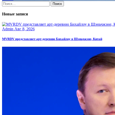
Найти:
Новые записи
Admin
Авг 8, 2026
MVRDV представляет арт-деревню Бихайлоу в Шэньчжэне, Китай