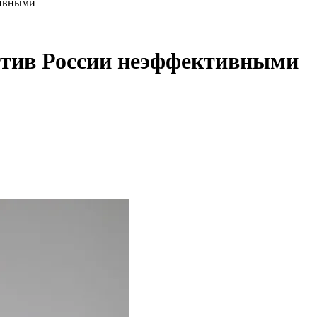
тивными
отив России неэффективными