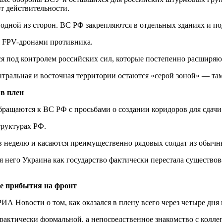
т действительности.
 одной из сторон. ВС РФ закрепляются в отдельных зданиях и п
я FPV-дронами противника.
ся под контролем российских сил, которые постепенно расширяю
тральная и восточная территории остаются «серой зоной» — там
 в плен
ащаются к ВС РФ с просьбами о создании коридоров для сдачи 
труктурах РФ.
 в неделю и касаются преимущественно рядовых солдат из обыч
я него Украина как государство фактически перестала существов
ле прибытия на фронт
 Новости о том, как оказался в плену всего через четыре дня 
рактически формальной, а непосредственное знакомство с колле