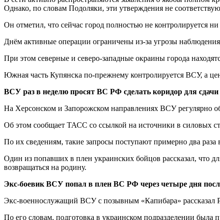
Однако, по словам Подоляки, эти утверждения не соответствую
Он отметил, что сейчас город полностью не контролируется ни
Днём активные операции ограничены из-за угрозы наблюдени
При этом северные и северо-западные окраины города находят
Южная часть Купянска по-прежнему контролируется ВСУ, а цен
ВСУ раз в неделю просят ВС РФ сделать коридор для сдачи
На Херсонском и Запорожском направлениях ВСУ регулярно обр
Об этом сообщает ТАСС со ссылкой на источники в силовых с
По их сведениям, такие запросы поступают примерно два раза
Один из попавших в плен украинских бойцов рассказал, что дл
возвращаться на родину.
Экс-боевик ВСУ попал в плен ВС РФ через четыре дня пос
Экс-военнослужащий ВСУ с позывным «Капибара» рассказал РИА
По его словам, подготовка в украинском подразделении была п