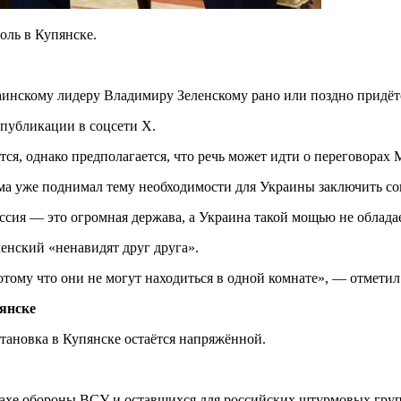
оль в Купянске.
аинскому лидеру Владимиру Зеленскому рано или поздно придётс
 публикации в соцсети X.
ся, однако предполагается, что речь может идти о переговорах
 дома уже поднимал тему необходимости для Украины заключить с
оссия — это огромная держава, а Украина такой мощью не облада
ленский «ненавидят друг друга».
потому что они не могут находиться в одной комнате», — отметил
янске
ановка в Купянске остаётся напряжённой.
крахе обороны ВСУ и оставшихся для российских штурмовых гру