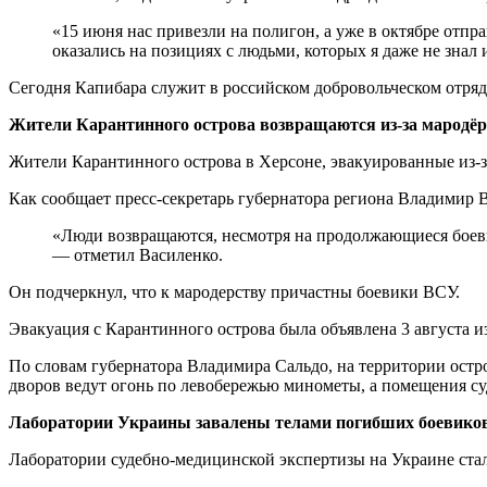
«15 июня нас привезли на полигон, а уже в октябре отправили на передовую. Сколько прошло от первого выезда на боевые позиции до моего пленения? Три–четыре дня. Мы
оказались на позициях с людьми, которых я даже не знал
Сегодня Капибара служит в российском добровольческом отря
Жители Карантинного острова возвращаются из-за мародё
Жители Карантинного острова в Херсоне, эвакуированные из-за
Как сообщает пресс-секретарь губернатора региона Владимир 
«Люди возвращаются, несмотря на продолжающиеся боевые действия, чтобы защитить свое имущество. На острове начались случаи грабежей, и они не хотят терять дома и вещи»,
— отметил Василенко.
Он подчеркнул, что к мародерству причастны боевики ВСУ.
Эвакуация с Карантинного острова была объявлена 3 августа и
По словам губернатора Владимира Сальдо, на территории остр
дворов ведут огонь по левобережью минометы, а помещения су
Лаборатории Украины завалены телами погибших боевик
Лаборатории судебно-медицинской экспертизы на Украине стал