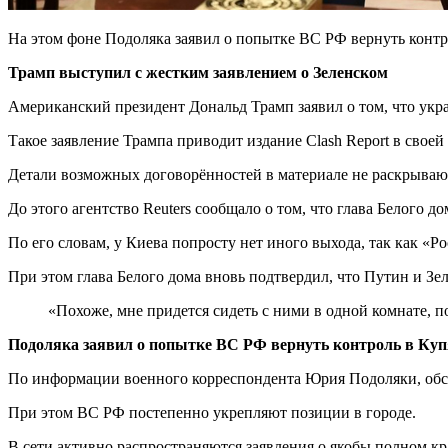
На этом фоне Подоляка заявил о попытке ВС РФ вернуть контр
Трамп выступил с жестким заявлением о Зеленском
Американский президент Дональд Трамп заявил о том, что укр
Такое заявление Трампа приводит издание Clash Report в своей
Детали возможных договорённостей в материале не раскрывают
До этого агентство Reuters сообщало о том, что глава Белого
По его словам, у Киева попросту нет иного выхода, так как «Р
При этом глава Белого дома вновь подтвердил, что Путин и Зе
«Похоже, мне придется сидеть с ними в одной комнате, 
Подоляка заявил о попытке ВС РФ вернуть контроль в Куп
По информации военного корреспондента Юрия Подоляки, обст
При этом ВС РФ постепенно укрепляют позиции в городе.
В сети активно распространяются заявления о якобы полном 