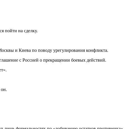
я пойти на сделку.
 Москвы и Киева по поводу урегулирования конфликта.
оглашение с Россией о прекращении боевых действий.
ет».
 он.
пп лишь формальностях по «добиванию остатков противника».