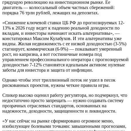
грядущую революцию на инвестиционном рынке. Ее
двигатель — колоссальный объем частных сбережений:
порядка 76 трлн рублей, лежащих на депозитах.
«Снижение ключевой ставки ЦБ РФ до прогнозируемых 12-
13% к 2026 году ведет к падению реальной доходности по
вкладам, и инвесторы начинают искать альтернативы», —
констатировал Максим Кулабухов. И эти альтернативы уже
видны. Жилая недвижимость с ее низкой доходностью (3-5%)
стагнирует, коммерческая (6-9%) — показывает умеренный
рост, но капризна, а вот гостиничные номера под
управлением профессионального оператора с прогнозируемой
доходностью 7-12% становятся идеальным активом: нулевые
заботы для инвестора и защита от инфляции.
Однако чтобы этот триллионный поток не ушел в песок
рискованных проектов, нужны четкие правила игры.
Спикер высоко оценил работу регулятора, но подчеркнул, что
недостаточно просто запрещать — нужно создавать систему
прозрачных отраслевых стандартов, основанных на
надежности, доходности, защищенности и ликвидности.
«У нас сейчас на рынке сформировано огромное меню,
изобилующее болевыми точками: завышенными прогнозами,