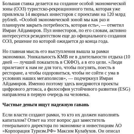
Большая ставка делается на создание особой экономической
зоны (ОЭЗ) туристско-рекреационного типа, которая уже
привлекла 14 якорных инвесторов с проектами на 120 млрд
рублей. «Особой экономической зоной мы как раз и
планируем закрыть потребность, которая есть», — отметил
Имран Айдамиров. Пул инвесторов, по его словам, активно
интересуется резидентством еще до официального создания
ОЭЗ, решение по которой ожидается до конца года.
Но главная мысль его выступления вышла за рамки
экономики. Уникальность КМВ не в длительности отдыха (10
дней — лучший показатель в СКФО), а в его цели. «Люди
прилетают к нам не для того, чтобы погулять, поесть в
ресторане, а чтобы оздоровиться, чтобы не сойти с ума в
условиях наших мегаполисов», — подчеркнул Имран
Айдамиров. Именно поэтому здесь внедряются проекты
цифрового детокса, а философия устойчивого развития (ESG)
направлена в первую очередь на человека.
Частные деньги ищут надежную гавань
Если власти создают рамки, то кто их должен наполнять
капиталом? Ответ на этот вопрос дал заместитель
генерального директора по экономике и инвестициям АО
«Корпорация Туризм.РФ» Максим Кулабухов. Он описал