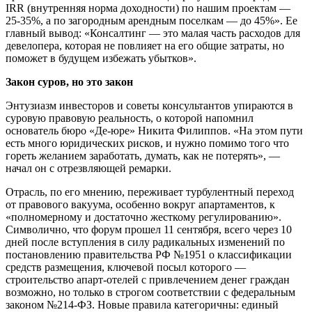
IRR (внутренняя норма доходности) по нашим проектам —
25-35%, а по загородным арендным поселкам — до 45%». Ее
главный вывод: «Консалтинг — это малая часть расходов для
девелопера, которая не повлияет на его общие затраты, но
поможет в будущем избежать убытков».
Закон суров, но это закон
Энтузиазм инвесторов и советы консультантов упираются в
суровую правовую реальность, о которой напомнил
основатель бюро «Де-юре» Никита Филиппов. «На этом пути
есть много юридических рисков, и нужно помимо того что
гореть желанием заработать, думать, как не потерять», —
начал он с отрезвляющей ремарки.
Отрасль, по его мнению, переживает турбулентный переход
от правового вакуума, особенно вокруг апартаментов, к
«полномерному и достаточно жесткому регулированию».
Символично, что форум прошел 11 сентября, всего через 10
дней после вступления в силу радикальных изменений по
постановлению правительства РФ №1951 о классификации
средств размещения, ключевой посыл которого —
строительство апарт-отелей с привлечением денег граждан
возможно, но только в строгом соответствии с федеральным
законом №214-ФЗ. Новые правила категоричны: единый