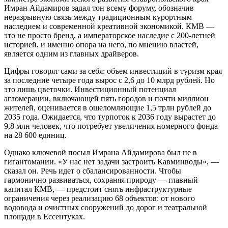
Имран Айдамиров задал тон всему форуму, обозначив
неразрывную связь между традиционным курортным
наследием и современной креативной экономикой. КМВ —
это не просто бренд, а императорское наследие с 200-летней
историей, и именно опора на него, по мнению властей,
является одним из главных драйверов.
Цифры говорят сами за себя: объем инвестиций в туризм края
за последние четыре года вырос с 2,6 до 10 млрд рублей. Но
это лишь цветочки. Инвестиционный потенциал
агломерации, включающей пять городов и почти миллион
жителей, оценивается в ошеломляющие 1,5 трлн рублей до
2035 года. Ожидается, что турпоток к 2036 году вырастет до
9,8 млн человек, что потребует увеличения номерного фонда
на 28 600 единиц.
Однако ключевой посыл Имрана Айдамирова был не в
гигантомании. «У нас нет задачи застроить Кавминводы», —
сказал он. Речь идет о сбалансированности. Чтобы
гармонично развиваться, сохраняя природу — главный
капитал КМВ, — предстоит снять инфраструктурные
ограничения через реализацию 68 объектов: от нового
водовода и очистных сооружений до дорог и театральной
площади в Ессентуках.