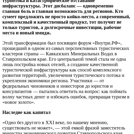
турпотока и катастрофическое отставание
инфраструктуры. Этот дисбаланс — одновременно
главная боль и главная возможность для регионов. Кто
сумеет предложить не просто койко-место, а современный,
комплексный и качественный продукт, тот получит не
только туристов, а долгосрочные инвестиции, рабочие
места и новый имидж.
Этой трансформации был посвящен форум «Внутри.РФ»,
прошедший в одном из самых перспективных туристических
кластеров страны — Кавказских Минеральных Водах в
Ставропольском крае. Его центральной темой стала не одна
лишь постройка новых отелей, а создание качественной
туристической инфраструктуры как способ комплексного
развития территорий, увеличения туристического потока и
укрепления экономики региона. Участники — от
федеральных чиновников и инвесторов до юристов и
консультантов — пытались ответить на вопрос: как поймать
волну частных денег и избежать ошибок, превращая туризм в
«новое золото».
Наследие как капитал
«Одно без другого в XXI веке, по нашему мнению,
существовать не может», — этой емкой фразой заместитель
министра экономического развития Ставропольского края