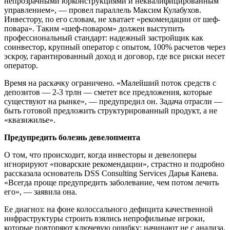
непрозрачными юрконструкциями и неквалифицированным
управлением», — провел параллель Максим Кулабухов.
Инвестору, по его словам, не хватает «рекомендации от шеф-
повара». Таким «шеф-поваром» должен выступить
профессиональный стандарт: надежный застройщик как
соинвестор, крупный оператор с опытом, 100% расчетов через
эскроу, гарантированный доход и договор, где все риски несет
оператор.
Время на раскачку ограничено. «Малейший поток средств с
депозитов — 2-3 трлн — сметет все предложения, которые
существуют на рынке», — предупредил он. Задача отрасли —
быть готовой предложить структурированный продукт, а не
«квазижилье».
Предупредить болезнь девелопмента
О том, что происходит, когда инвесторы и девелоперы
игнорируют «поварские рекомендации», страстно и подробно
рассказала основатель DSS Consulting Services Дарья Канева.
«Всегда проще предупредить заболевание, чем потом лечить
его», — заявила она.
Ее диагноз: на фоне колоссального дефицита качественной
инфраструктуры строить взялись непрофильные игроки,
которые повторяют ключевую ошибку: начинают не с анализа,