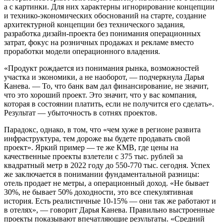
а с картинки. Для них характерны игнорирование концепции
и технико-экономических обоснований на старте, создание
архитектурной концепции без технического задания,
разработка дизайн-проекта без понимания операционных
затрат, фокус на розничных продажах и рекламе вместо
проработки модели операционного владения.
«Продукт рождается из понимания рынка, возможностей
участка и экономики, а не наоборот, — подчеркнула Дарья
Канева. — То, что банк вам дал финансирование, не значит,
что это хороший проект. Это значит, что у вас компания,
которая в состоянии платить, если не получится его сделать».
Результат — убыточность в сотнях проектов.
Парадокс, однако, в том, что «чем хуже в регионе развита
инфраструктура, тем дороже вы будете продавать свой
проект». Яркий пример — те же КМВ, где цены на
качественные проекты взлетели с 375 тыс. рублей за
квадратный метр в 2022 году до 550-770 тыс. сегодня. Успех
же заключается в понимании фундаментальной разницы:
отель продает не метры, а операционный доход. «Не бывает
30%, не бывает 50% доходности, это все спекулятивная
история. Есть реалистичные 10-15% — они так же работают и
в отелях», — говорит Дарья Канева. Правильно выстроенные
проекты показывают впечатляющие результаты. «Средний