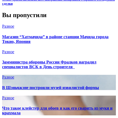
сделки
Вы пропустили
Разное
Магазин “Хатмачида” в районе станции Мачида города
Токио, Япония
Разное
Замминистра обороны России Фрадков наградил
специалистов ВСК в День строителя
Разное
В Шэньчжэне построили музей извилистой формы
Разное
Что такое клейстер для обоев и как его сварить из муки и
крахмала