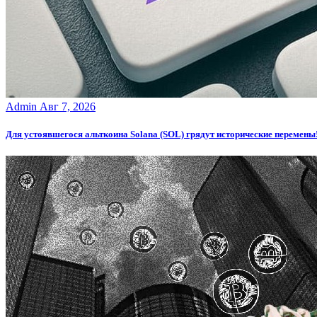
Admin
Авг 7, 2026
Для устоявшегося альткоина Solana (SOL) грядут исторические перемены