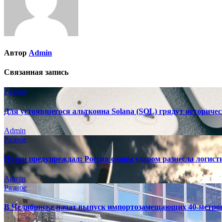
Автор
Admin
Связанная запись
Разное
Для устоявшегося альткоина Solana (SOL) грядут историче
Admin
Разное
Путин предупреждал: Россия одним ударом разнесла логис
Admin
Разное
В Челябинске начат выпуск импортозамещающих 40-метро