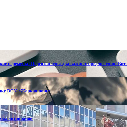
ские перемены! Подготовлены два важных предложения! Вот 
тику ВСУ. «Жаркая ночь»
вых автокранов