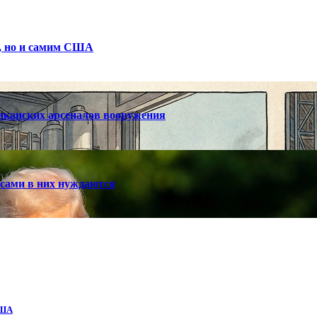
е, но и самим США
риканских арсеналов вооружения
 сами в них нуждаются
США