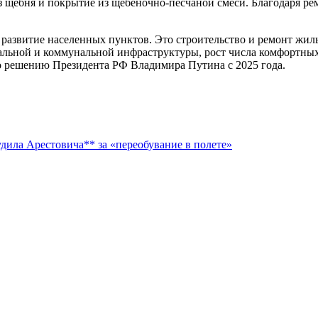
 щебня и покрытие из щебеночно-песчаной смеси. Благодаря рем
азвитие населенных пунктов. Это строительство и ремонт жиль
альной и коммунальной инфраструктуры, рост числа комфортных
о решению Президента РФ Владимира Путина с 2025 года.
дила Арестовича** за «переобувание в полете»