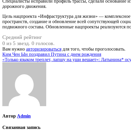
Специалисты исправили профиль трассы, сделали основание из
дорожного движения.
Цель нацпроекта «Инфраструктура для жизни» — комплексное р
пространств, создание и обновление всей сопутствующей соци
подвижного состава. Обновленные нацпроекты реализуются п
Средний рейтинг
0 из 5 звезд. 0 голосов.
Вам нужно
авторизироваться
для того, чтобы проголосовать.
Навигация
Ким Чен Ын поздравил Путина с днем рождения
«Только языком треплет, лапшу на уши вешает»: Латынина* осу
по
записям
Автор
Admin
Связанная запись