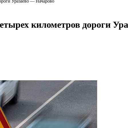
ороги Уразаево — Начарово
етырех километров дороги Ур