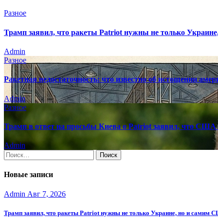
Разное
Трамп заявил, что ракеты Patriot нужны не только Украин
Admin
Разное
Ракетная недостаточность: что известно об истощении аме
Admin
Разное
Трамп в ответ на просьбы Киева о Patriot заявил, что США
Admin
Найти:
Новые записи
Admin
Авг 7, 2026
Трамп заявил, что ракеты Patriot нужны не только Украине, но и самим 