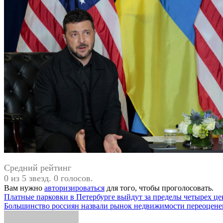
Средний рейтинг
0 из 5 звезд. 0 голосов.
Вам нужно
авторизироваться
для того, чтобы проголосовать.
Навигация
Платные парковки в Петербурге выйдут за пределы четырех ц
Большинство россиян назвали рынок недвижимости переоцен
по