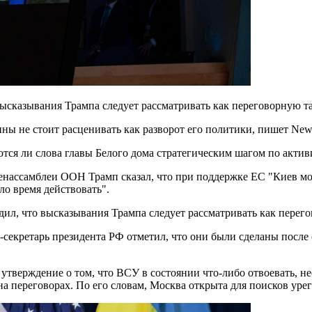
высказывания Трампа следует рассматривать как переговорную та
 не стоит расценивать как разворот его политики, пишет New Y
яются ли слова главы Белого дома стратегическим шагом по акти
енассамблеи ООН Трамп сказал, что при поддержке ЕС "Киев мо
ло время действовать".
дил, что высказывания Трампа следует рассматривать как перего
с-секретарь президента РФ отметил, что они были сделаны посл
ерждение о том, что ВСУ в состоянии что-либо отвоевать, несм
на переговорах. По его словам, Москва открыта для поисков ур