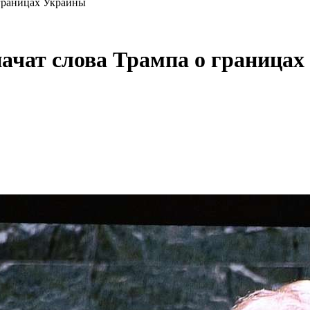
 границах Украины
начат слова Трампа о граница