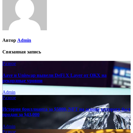
Автор
Admin
Связанная запись
Разное
Aave и Uniswap вывели DeFi X Layer от OKX на
рекордные уровни
Admin
Разное
История бриллианта за $5000, NFT на основе которого был
продан за $43,000
Admin
Разное