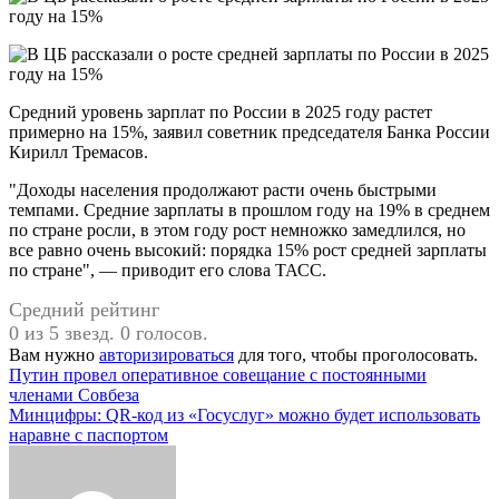
Средний уровень зарплат по России в 2025 году растет
примерно на 15%, заявил советник председателя Банка России
Кирилл Тремасов.
"Доходы населения продолжают расти очень быстрыми
темпами. Средние зарплаты в прошлом году на 19% в среднем
по стране росли, в этом году рост немножко замедлился, но
все равно очень высокий: порядка 15% рост средней зарплаты
по стране", — приводит его слова ТАСС.
Средний рейтинг
0 из 5 звезд. 0 голосов.
Вам нужно
авторизироваться
для того, чтобы проголосовать.
Навигация
Путин провел оперативное совещание с постоянными
членами Совбеза
по
Минцифры: QR-код из «Госуслуг» можно будет использовать
записям
наравне с паспортом