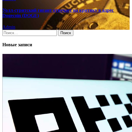
Уолл-стритский гигант отвечает на критику в адрес
Dogecoin (DOGE)
Admin
Найти:
Новые записи