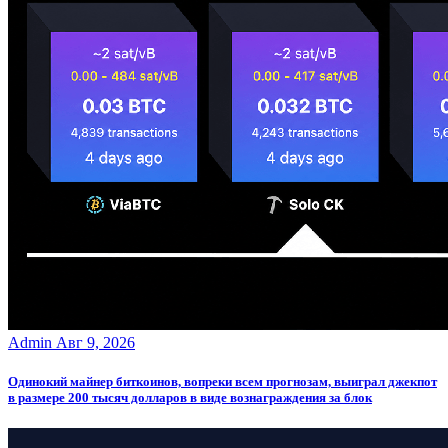
Admin
Авг 9, 2026
Одинокий майнер биткоинов, вопреки всем прогнозам, выиграл джекпот
в размере 200 тысяч долларов в виде вознаграждения за блок