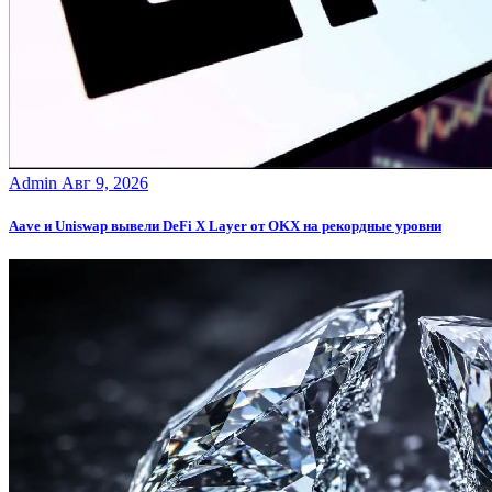
Admin
Авг 9, 2026
Aave и Uniswap вывели DeFi X Layer от OKX на рекордные уровни