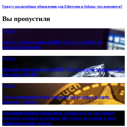
Грядут масштабные обновления для Ethereum и Solana: что изменится?
Вы пропустили
Разное
Aave и Uniswap вывели DeFi X Layer от OKX на
рекордные уровни
Разное
История бриллианта за $5000, NFT на основе которого был
продан за $43,000
Разное
Уолл-стритский гигант отвечает на критику в адрес
Dogecoin (DOGE)
Одинокий майнер биткоинов, вопреки всем прогнозам,
выиграл джекпот в размере 200 тысяч долларов в виде
вознаграждения за блок