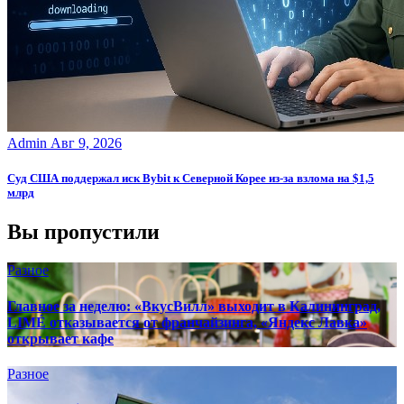
Admin
Авг 9, 2026
Суд США поддержал иск Bybit к Северной Корее из-за взлома на $1,5
млрд
Вы пропустили
Разное
Главное за неделю: «ВкусВилл» выходит в Калининград,
LIMÉ отказывается от франчайзинга, «Яндекс Лавка»
открывает кафе
Разное