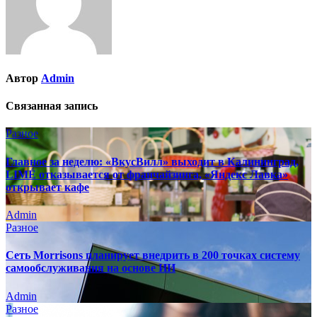
Автор
Admin
Связанная запись
Разное
Главное за неделю: «ВкусВилл» выходит в Калининград,
LIMÉ отказывается от франчайзинга, «Яндекс Лавка»
открывает кафе
Admin
Разное
Сеть Morrisons планирует внедрить в 200 точках систему
самообслуживания на основе ИИ
Admin
Разное