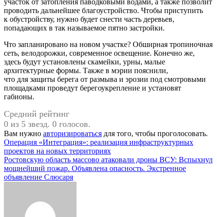
участок от затопления паводковыми водами, а также позволит
проводить дальнейшее благоустройство. Чтобы приступить
к обустройству, нужно будет снести часть деревьев,
попадающих в так называемое пятно застройки.
Что запланировано на новом участке? Обширная тропиночная
сеть, велодорожки, современное освещение. Конечно же,
здесь будут установлены скамейки, урны, малые
архитектурные формы. Также в мэрии пояснили,
что для защиты берега от размыва и эрозии под смотровыми
площадками проведут берегоукрепление и установят
габионы.
Средний рейтинг
0 из 5 звезд. 0 голосов.
Вам нужно
авторизироваться
для того, чтобы проголосовать.
Навигация
Операция «Интеграция»: реализация инфраструктурных
проектов на новых территориях
по
Ростовскую область массово атаковали дроны ВСУ: Вспыхнул
записям
мощнейший пожар. Объявлена опасность. Экстренное
объявление Слюсаря