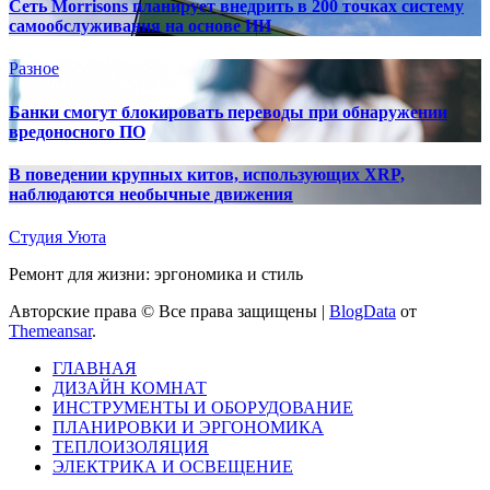
Сеть Morrisons планирует внедрить в 200 точках систему
самообслуживания на основе ИИ
Разное
Банки смогут блокировать переводы при обнаружении
вредоносного ПО
В поведении крупных китов, использующих XRP,
наблюдаются необычные движения
Студия Уюта
Ремонт для жизни: эргономика и стиль
Авторские права © Все права защищены
|
BlogData
от
Themeansar
.
ГЛАВНАЯ
ДИЗАЙН КОМНАТ
ИНСТРУМЕНТЫ И ОБОРУДОВАНИЕ
ПЛАНИРОВКИ И ЭРГОНОМИКА
ТЕПЛОИЗОЛЯЦИЯ
ЭЛЕКТРИКА И ОСВЕЩЕНИЕ